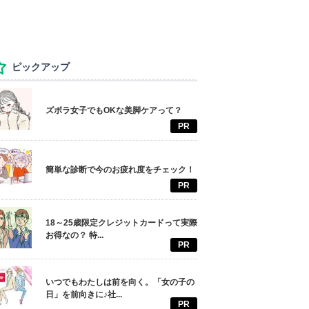
ピックアップ
ズボラ女子でもOKな美脚ケアって？
PR
簡単な診断で今のお疲れ度をチェック！
PR
18～25歳限定クレジットカードって実際
お得なの？ 特...
PR
いつでもわたしは前を向く。「女の子の
日」を前向きに♪社...
PR