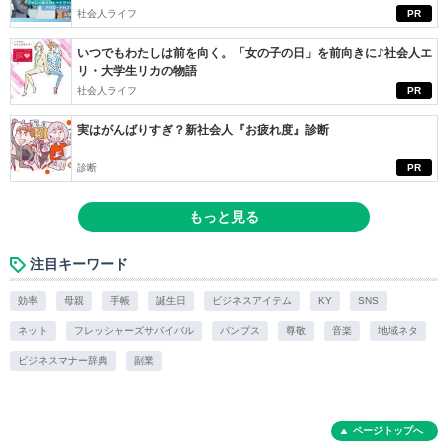
社会人ライフ
PR
いつでもわたしは前を向く。「女の子の日」を前向きに♪社会人エ
リ・大学生リカの物語
社会人ライフ
PR
実はがんばりすぎ？新社会人『お疲れ度』診断
診断
PR
もっと見る
注目キーワード
効率
母親
手帳
誕生日
ビジネスアイテム
KY
SNS
ネット
フレッシャーズサバイバル
パンプス
尊敬
音楽
地域ネタ
ビジネスマナー辞典
副業
ページトップへ