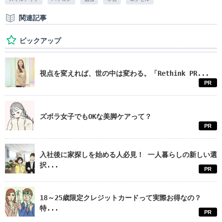
関連記事
ピックアップ
視点を変えれば、世の中は変わる。「Rethink PR...
PR
ズボラ女子でもOKな美脚ケアって？
PR
入社後に家探しを始める人必見！ 一人暮らしの新しい選
択...
PR
18～25歳限定クレジットカードって実際お得なの？
特...
PR