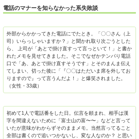
電話のマナーを知らなかった系失敗談
外部からかかってきた電話にでたとき。「〇〇さん（上
司）いらっしゃいますか？」と聞かれ取り次ごうとした
ら、 上司が「あとで掛け直すって言っといて！」と書か
れたメモを見せてきました。そこでなぜかテンパり電話
口で「あ、あとで掛け直すそうです」とそのまんま伝え
てしまい、切った後に「『〇〇はただいま席を外してお
りますので』って言うんだよ！」と爆笑されました。
（女性・33歳）
初めて1人で電話番をした日。伝言を頼まれ、相手は漢
字を間違えないために「富士山の富〜〜」などと言って
いたが意味がわからずそのままメモ。当然言ってること
全部は書くので追いつかないし、変な人なのか？ と思い