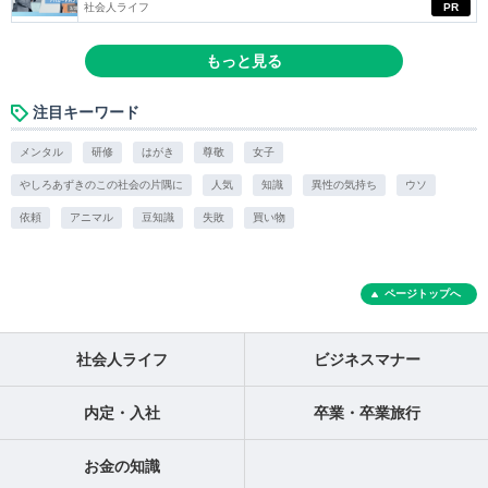
社会人ライフ
PR
もっと見る
注目キーワード
メンタル
研修
はがき
尊敬
女子
やしろあずきのこの社会の片隅に
人気
知識
異性の気持ち
ウソ
依頼
アニマル
豆知識
失敗
買い物
ページトップへ
社会人ライフ
ビジネスマナー
内定・入社
卒業・卒業旅行
お金の知識