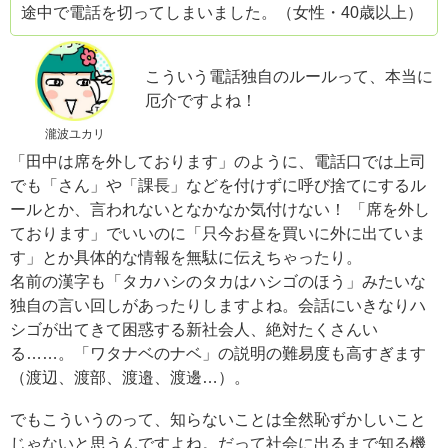
途中で電話を切ってしまいました。（女性・40歳以上）
こういう電話独自のルールって、本当に
厄介ですよね！
瀧波ユカリ
「田中は席を外しております」のように、電話口では上司
でも「さん」や「課長」などを付けずに呼び捨てにするル
ールとか、言われないとなかなか気付けない！ 「席を外し
ております」でいいのに「只今お昼を買いに外に出ていま
す」とか具体的な情報を無駄に伝えちゃったり。
名前の漢字も「タカハシのタカはハシゴのほう」みたいな
独自の言い回しがあったりしますよね。会話にいきなりハ
シゴが出てきて困惑する新社会人、絶対たくさんい
る……。「ワタナベのナベ」の説明の難易度も高すぎます
（渡辺、渡部、渡邉、渡邊…）。
でもこういうのって、知らないことは全然恥ずかしいこと
じゃないと思うんですよね。だって社会に出るまで知る機