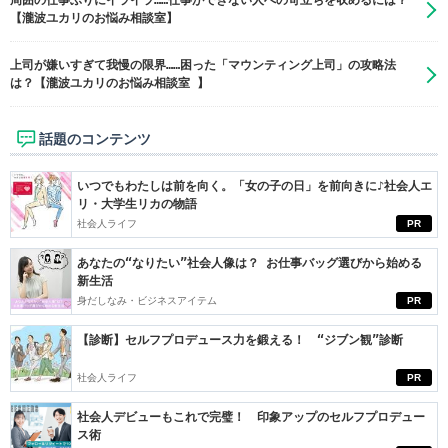
周囲の仕事ぶりにイライラ……仕事ができない人への苛立ちを収めるには？
【瀧波ユカリのお悩み相談室】
上司が嫌いすぎて我慢の限界……困った「マウンティング上司」の攻略法
は？【瀧波ユカリのお悩み相談室 】
話題のコンテンツ
いつでもわたしは前を向く。「女の子の日」を前向きに♪社会人エ
リ・大学生リカの物語
社会人ライフ
PR
あなたの“なりたい”社会人像は？ お仕事バッグ選びから始める
新生活
身だしなみ・ビジネスアイテム
PR
【診断】セルフプロデュース力を鍛える！ “ジブン観”診断
社会人ライフ
PR
社会人デビューもこれで完璧！ 印象アップのセルフプロデュー
ス術