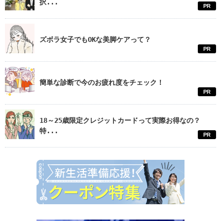
択...
PR
ズボラ女子でもOKな美脚ケアって？
PR
簡単な診断で今のお疲れ度をチェック！
PR
18～25歳限定クレジットカードって実際お得なの？
特...
PR