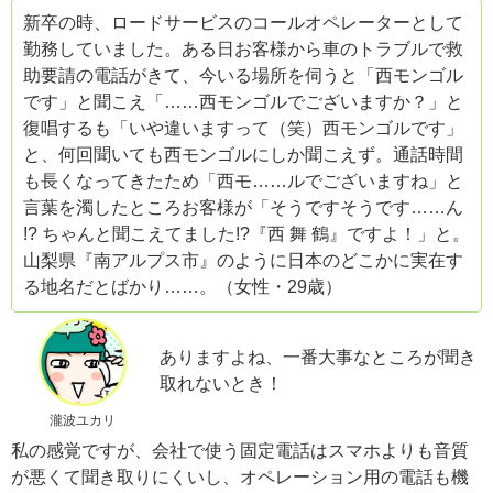
新卒の時、ロードサービスのコールオペレーターとして
勤務していました。ある日お客様から車のトラブルで救
助要請の電話がきて、今いる場所を伺うと「西モンゴル
です」と聞こえ「……西モンゴルでございますか？」と
復唱するも「いや違いますって（笑）西モンゴルです」
と、何回聞いても西モンゴルにしか聞こえず。通話時間
も長くなってきたため「西モ……ルでございますね」と
言葉を濁したところお客様が「そうですそうです……ん
!? ちゃんと聞こえてました!?『西 舞 鶴』ですよ！」と。
山梨県『南アルプス市』のように日本のどこかに実在す
る地名だとばかり……。（女性・29歳）
ありますよね、一番大事なところが聞き
取れないとき！
瀧波ユカリ
私の感覚ですが、会社で使う固定電話はスマホよりも音質
が悪くて聞き取りにくいし、オペレーション用の電話も機