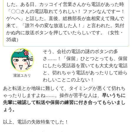
した。ある日、カッコイイ営業さんから電話があった時
「〇〇さんの電話取れてうれしい！ ファンなんですー！
ゲヘヘ」と話した。直後、総務部長が血相変えて飛んで
来て、「誰?! 今の変な放送した人！」と言われた。気付
かぬ内に放送ボタンを押していたらしいです。（女性・
35歳）
そう、会社の電話の謎のボタンの多
さ……！「保留」ひとつとっても、保留
にしたら受話器を置いても大丈夫な電話
と、切れちゃう電話があったりして紛ら
瀧波ユカリ
わしいことこの上ない！
あと転送とか地味に難しくて、タイミングが悪くて切れち
ゃったりしますよね……。操作が苦手な人は、
早いうちに
先輩に確認して転送や保留の練習に付き合ってもらいまし
ょう。
以上、電話の失敗特集でした！