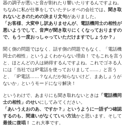
器の調子が悪いと音が割れたり響いたりするんですよね。
ちなみに私が仕事をしていたテレオペの会社では
、聞き取
れないときのための決まり文句
がありました。
「お客様、大変申し訳ありませんが、電話機同士の相性が
悪いようでして、音声が聞き取りにくくなっておりますの
で、もう一度おっしゃっていただけますでしょうか？」
聞く側の問題ではなく、話す側の問題でもなく、「電話機
同士の相性」というよくわからない理由！ でもこれを言う
と、ほとんどの人は納得するんですよね。これでゴネる人
には「当社ではIP電話を使っておりまして……」と言う
と、「IP電話……？なんだか知らないけど、まあしょうが
ないか」というモードになり解決！
というわけで、あまりにも聞き取れないときは
「電話機同
士の相性」のせい
にしてみてください。
「あいうえおのあ、ですか？」というように一語ずつ確認
するのも、間違いがなくていい方法
かと思います。そして
最後に復唱！
これ大事です。