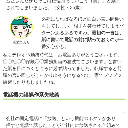
△△さんだからそこは確信持っていこう（笑）」と励ま
されてしまいました。（女性・35歳）
必死になればなるほど面白い言い間違い
をしてしまい、相手を笑わせてしまうパ
ターンあるあるですね。
最初の一言は、
紙に書いて電話の前に貼っておく
のが一
瀧波ユカリ
番安心かも。
私もテレオペ勤務時代は「お電話ありがとうございます、
〇〇社◯◯保険◯◯業務担当の瀧波でございます」と書い
た紙を目につくところに必ず貼ってました。転職すると前
職の言い回しがうっかり出そうになるので、家でブツブツ
練習したりもしましたね。
電話機の誤操作系失敗談
会社の固定電話に「放送」という機能のボタンがあり、
押すと電話で話したことが全社内に放送される仕組みで