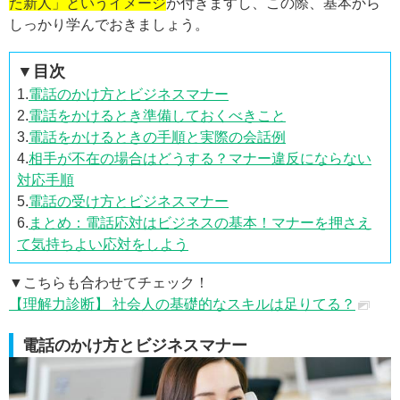
た新人」というイメージ
が付きますし、この際、基本から
しっかり学んでおきましょう。
▼目次
1.
電話のかけ方とビジネスマナー
2.
電話をかけるとき準備しておくべきこと
3.
電話をかけるときの手順と実際の会話例
4.
相手が不在の場合はどうする？マナー違反にならない
対応手順
5.
電話の受け方とビジネスマナー
6.
まとめ：電話応対はビジネスの基本！マナーを押さえ
て気持ちよい応対をしよう
▼こちらも合わせてチェック！
【理解力診断】 社会人の基礎的なスキルは足りてる？
電話のかけ方とビジネスマナー