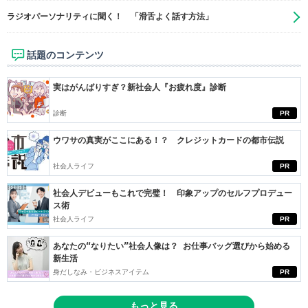
ラジオパーソナリティに聞く！ 「滑舌よく話す方法」
話題のコンテンツ
実はがんばりすぎ？新社会人『お疲れ度』診断
診断
PR
ウワサの真実がここにある！？ クレジットカードの都市伝説
社会人ライフ
PR
社会人デビューもこれで完璧！ 印象アップのセルフプロデュー
ス術
社会人ライフ
PR
あなたの“なりたい”社会人像は？ お仕事バッグ選びから始める
新生活
身だしなみ・ビジネスアイテム
PR
もっと見る