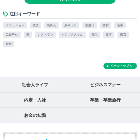
注目キーワード
ファッション
敬語
褒める
胸キュン
誕生日
賃貸
漢字
二日酔い
車
レストラン
ビジネススキル
母親
接客
東京
税金
ページトップへ
社会人ライフ
ビジネスマナー
内定・入社
卒業・卒業旅行
お金の知識