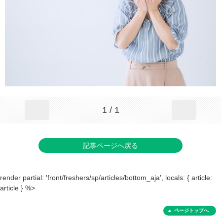
1 / 1
記事ページへ戻る
render partial: 'front/freshers/sp/articles/bottom_aja', locals: { article:
article } %>
ページトップへ