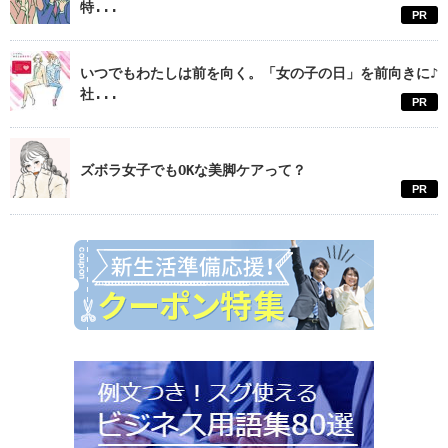
特...
PR
いつでもわたしは前を向く。「女の子の日」を前向きに♪
社...
PR
ズボラ女子でもOKな美脚ケアって？
PR