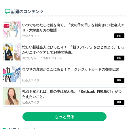
話題のコンテンツ
いつでもわたしは前を向く。「女の子の日」を前向きに♪社会人エ
リ・大学生リカの物語
社会人ライフ
PR
忙しい新社会人にぴったり！ 「朝リフレア」をはじめよう。しっ
かりニオイケアして24時間快適。
身だしなみ・ビジネスアイテム
PR
ウワサの真実がここにある！？ クレジットカードの都市伝説
社会人ライフ
PR
視点を変えれば、世の中は変わる。「Rethink PROJECT」がつ
たえたいこと。
社会人ライフ
PR
もっと見る