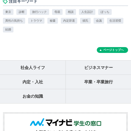
注目キーワード
東京
診断
旅行ハック
母親
相談
人生設計
ぼっち
異性の気持ち
トラウマ
秘書
内定辞退
彼氏
会議
生活習慣
結婚
ページトップへ
社会人ライフ
ビジネスマナー
内定・入社
卒業・卒業旅行
お金の知識