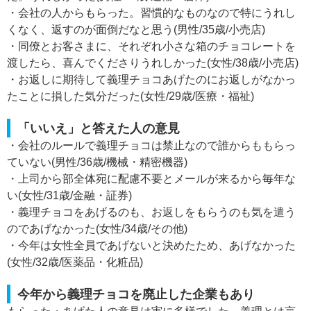
・会社の人からもらった。習慣的なものなので特にうれし
くなく、返すのが面倒だなと思う(男性/35歳/小売店)
・同僚とお客さまに、それぞれ小さな箱のチョコレートを
渡したら、喜んでくださりうれしかった(女性/38歳/小売店)
・お返しに期待して義理チョコあげたのにお返しがなかっ
たことに損した気分だった(女性/29歳/医療・福祉)
「いいえ」と答えた人の意見
・会社のルールで義理チョコは禁止なので誰からももらっ
ていない(男性/36歳/機械・精密機器)
・上司から部全体宛に配慮不要とメールが来るから毎年な
い(女性/31歳/金融・証券)
・義理チョコをあげるのも、お返しをもらうのも気を遣う
のであげなかった(女性/34歳/その他)
・今年は女性全員であげないと決めたため、あげなかった
(女性/32歳/医薬品・化粧品)
今年から義理チョコを廃止した企業もあり