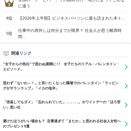
に違う
4位
【2026年上半期】ビジネスパーソンに最も読まれた本ト...
仕事中の席外しは何分までが限界？ 社会人が思う離席時
5位
間...
関連リンク
"女子からの告白"で思わぬ展開に!? 女子たちのリアル・バレンタイン・
エピソード。
思わず「ないわ～！」と言いたくなった職場でのバレンタイン「ラッピン
グがサランラップ」「イカの塩辛」
「倍返しでもダメ」「忘れられていた」......。ホワイトデーの「ほろ苦
い」思い出
避けたほうがいい場合も？ 定番過ぎて「またか」と思われる社会人女性へ
のプレゼント9選