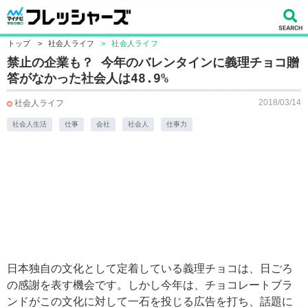
トップ
>
社会人ライフ
>
社会人ライフ
禁止の企業も？ 今年のバレンタインに義理チョコ贈
答がなかった社会人は48.9%
2018/03/14
社会人ライフ
社会人生活
仕事
会社
社会人
仕事力
日本独自の文化として定着している義理チョコは、日ごろ
の感謝を表す機会です。しかし今年は、チョコレートブラ
ンドがこの文化に対して一石を投じる広告を打ち、話題に