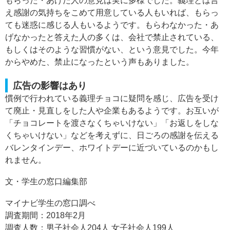
もらった・あげた人の意見は実に多様でした。義理とは言
え感謝の気持ちをこめて用意している人もいれば、もらっ
ても迷惑に感じる人もいるようです。もらわなかった・あ
げなかったと答えた人の多くは、会社で禁止されている、
もしくはそのような習慣がない、という意見でした。今年
からやめた、禁止になったという声もありました。
広告の影響はあり
慣例で行われている義理チョコに疑問を感じ、広告を受け
て廃止・見直しをした人や企業もあるようです。お互いが
「チョコレートを渡さなくちゃいけない」「お返しをしな
くちゃいけない」などを考えずに、日ごろの感謝を伝える
バレンタインデー、ホワイトデーに近づいているのかもし
れません。
文・学生の窓口編集部
マイナビ学生の窓口調べ
調査期間：2018年2月
調査人数：男子社会人204人 女子社会人199人