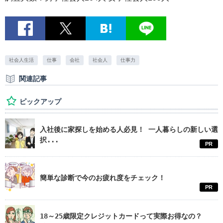
社会人生活
仕事
会社
社会人
仕事力
関連記事
ピックアップ
入社後に家探しを始める人必見！ 一人暮らしの新しい選
択...
PR
簡単な診断で今のお疲れ度をチェック！
PR
18～25歳限定クレジットカードって実際お得なの？