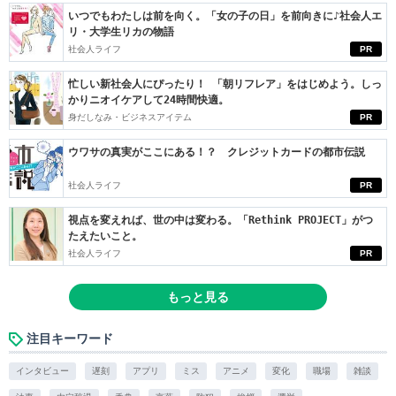
いつでもわたしは前を向く。「女の子の日」を前向きに♪社会人エ
リ・大学生リカの物語
社会人ライフ
PR
忙しい新社会人にぴったり！ 「朝リフレア」をはじめよう。しっ
かりニオイケアして24時間快適。
身だしなみ・ビジネスアイテム
PR
ウワサの真実がここにある！？ クレジットカードの都市伝説
社会人ライフ
PR
視点を変えれば、世の中は変わる。「Rethink PROJECT」がつ
たえたいこと。
社会人ライフ
PR
もっと見る
注目キーワード
インタビュー
遅刻
アプリ
ミス
アニメ
変化
職場
雑談