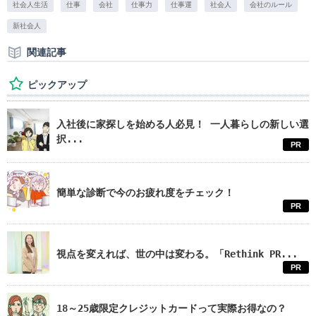
社会人生活
仕事
会社
仕事力
仕事運
社会人
会社のルール
新社会人
関連記事
ピックアップ
入社後に家探しを始める人必見！ 一人暮らしの新しい選
択...
PR
簡単な診断で今のお疲れ度をチェック！
PR
視点を変えれば、世の中は変わる。「Rethink PR...
PR
18～25歳限定クレジットカードって実際お得なの？