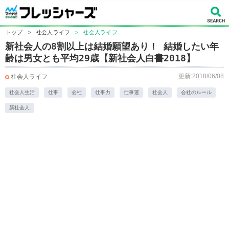
トップ
>
社会人ライフ
>
社会人ライフ
新社会人の8割以上は結婚願望あり！ 結婚したい年
齢は男女とも平均29歳【新社会人白書2018】
更新:2018/06/08
社会人ライフ
社会人生活
仕事
会社
仕事力
仕事運
社会人
会社のルール
新社会人