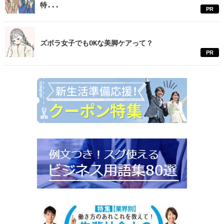
特...
PR
ズボラ女子でもOKな美脚ケアって？
PR