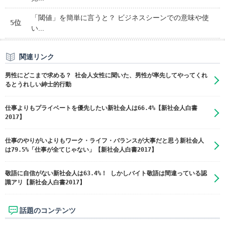
「閾値」を簡単に言うと？ ビジネスシーンでの意味や使
5位
い...
関連リンク
男性にどこまで求める？ 社会人女性に聞いた、男性が率先してやってくれ
るとうれしい紳士的行動
仕事よりもプライベートを優先したい新社会人は66.4%【新社会人白書
2017】
仕事のやりがいよりもワーク・ライフ・バランスが大事だと思う新社会人
は79.5%「仕事が全てじゃない」【新社会人白書2017】
敬語に自信がない新社会人は63.4%！ しかしバイト敬語は間違っている認
識アリ【新社会人白書2017】
話題のコンテンツ