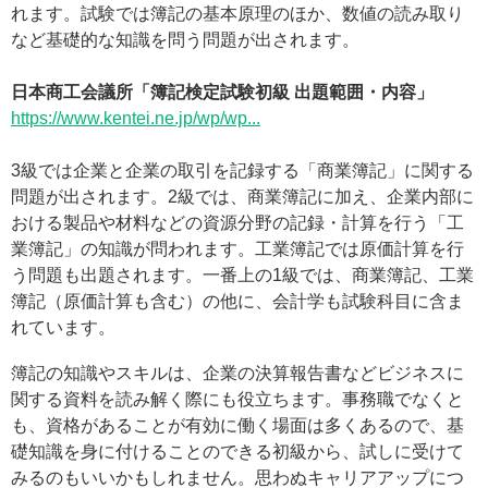
れます。試験では簿記の基本原理のほか、数値の読み取り
など基礎的な知識を問う問題が出されます。
日本商工会議所「簿記検定試験初級 出題範囲・内容」
https://www.kentei.ne.jp/wp/wp...
3級では企業と企業の取引を記録する「商業簿記」に関する
問題が出されます。2級では、商業簿記に加え、企業内部に
おける製品や材料などの資源分野の記録・計算を行う「工
業簿記」の知識が問われます。工業簿記では原価計算を行
う問題も出題されます。一番上の1級では、商業簿記、工業
簿記（原価計算も含む）の他に、会計学も試験科目に含ま
れています。
簿記の知識やスキルは、企業の決算報告書などビジネスに
関する資料を読み解く際にも役立ちます。事務職でなくと
も、資格があることが有効に働く場面は多くあるので、基
礎知識を身に付けることのできる初級から、試しに受けて
みるのもいいかもしれません。思わぬキャリアアップにつ