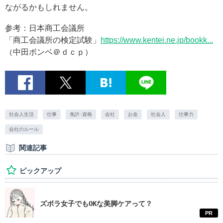
ながるかもしれません。
参考：日本商工会議所
「商工会議所の検定試験」
https://www.kentei.ne.jp/bookk...
（中田ボンベ＠ｄｃｐ）
社会人生活
仕事
免許･資格
会社
お金
社会人
仕事力
会社のルール
関連記事
ピックアップ
ズボラ女子でもOKな美脚ケアって？
PR