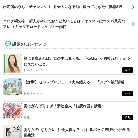
内定者のうちにチャレンジ！ 社会人になる前に取っておきたい資格8選
コロナ禍の今、新人がやっておくと良いことは？オススメはコスパ最高な
アレ #キャリアロードマップの一歩目
話題のコンテンツ
視点を変えれば、世の中は変わる。「Rethink PROJECT」がつ
たえたいこと。
社会人ライフ
PR
【診断】セルフプロデュース力を鍛える！ “ジブン観”診断
社会人ライフ
PR
実はがんばりすぎ？新社会人『お疲れ度』診断
診断
PR
あなたの“なりたい”社会人像は？ お仕事バッグ選びから始める
新生活