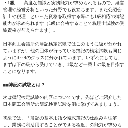
・1級……
高度な知識と実務能力が求められるもので、経営
管理や経営分析といった分野でも役立ちます。また公認会
計士や税理士といった資格を取得する際にも1級相応の簿記
能力が求められます（1級に合格することで税理士試験の受
験資格が与えられます）。
日本商工会議所の簿記検定試験ではこのように級が分かれ
ていますが、他の団体が行っている簿記の検定試験も同じ
ように3～4のクラスに分かれています。いずれにしても、
まずは下の級から受けていき、1級など一番上の級を目指す
ことになります。
■簿記の試験とは？
次は簿記検定試験の内容についてです。先ほどご紹介した
日本商工会議所の簿記検定試験を例に挙げてみましょう。
初級では、「簿記の基本用語や複式簿記の仕組みを理解
し、業務に利活用することができる程度」の能力が求めら