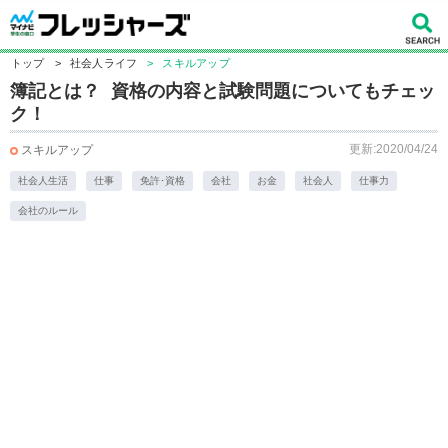
トップ
>
社会人ライフ
>
スキルアップ
簿記とは？ 資格の内容と試験問題についてもチェッ
ク！
更新:2020/04/24
スキルアップ
社会人生活
仕事
免許･資格
会社
お金
社会人
仕事力
会社のルール