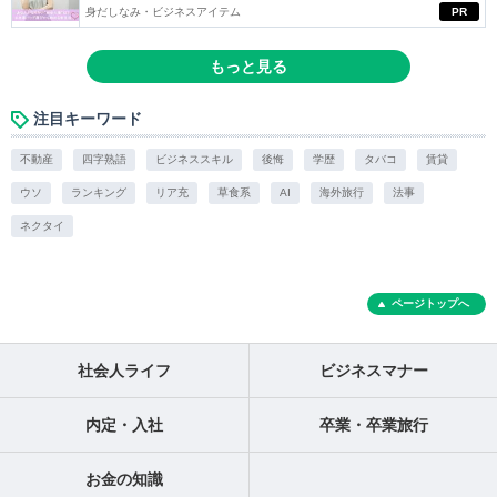
身だしなみ・ビジネスアイテム
PR
もっと見る
注目キーワード
不動産
四字熟語
ビジネススキル
後悔
学歴
タバコ
賃貸
ウソ
ランキング
リア充
草食系
AI
海外旅行
法事
ネクタイ
ページトップへ
社会人ライフ
ビジネスマナー
内定・入社
卒業・卒業旅行
お金の知識