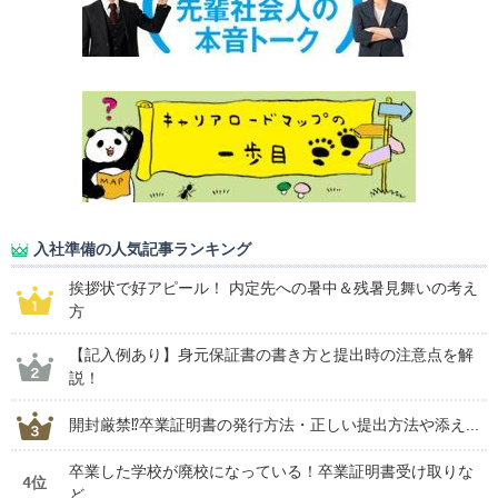
入社準備の人気記事ランキング
挨拶状で好アピール！ 内定先への暑中＆残暑見舞いの考え
方
【記入例あり】身元保証書の書き方と提出時の注意点を解
説！
開封厳禁⁉卒業証明書の発行方法・正しい提出方法や添え...
卒業した学校が廃校になっている！卒業証明書受け取りな
4位
ど...