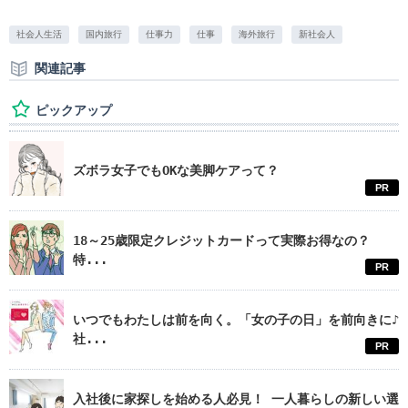
社会人生活
国内旅行
仕事力
仕事
海外旅行
新社会人
関連記事
ピックアップ
ズボラ女子でもOKな美脚ケアって？
PR
18～25歳限定クレジットカードって実際お得なの？
特...
PR
いつでもわたしは前を向く。「女の子の日」を前向きに♪
社...
PR
入社後に家探しを始める人必見！ 一人暮らしの新しい選