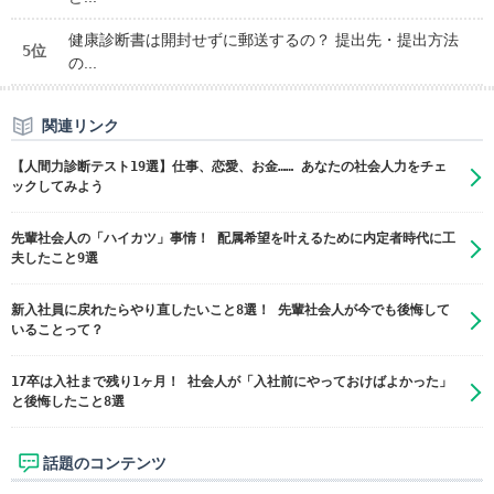
健康診断書は開封せずに郵送するの？ 提出先・提出方法
5位
の...
関連リンク
【人間力診断テスト19選】仕事、恋愛、お金…… あなたの社会人力をチェ
ックしてみよう
先輩社会人の「ハイカツ」事情！ 配属希望を叶えるために内定者時代に工
夫したこと9選
新入社員に戻れたらやり直したいこと8選！ 先輩社会人が今でも後悔して
いることって？
17卒は入社まで残り1ヶ月！ 社会人が「入社前にやっておけばよかった」
と後悔したこと8選
話題のコンテンツ