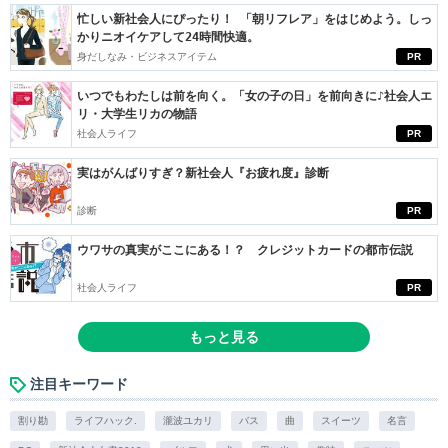
忙しい新社会人にぴったり！ 「朝リフレア」をはじめよう。しっ
かりニオイケアして24時間快適。
身だしなみ・ビジネスアイテム
PR
いつでもわたしは前を向く。「女の子の日」を前向きに♪社会人エ
リ・大学生リカの物語
社会人ライフ
PR
実はがんばりすぎ？新社会人『お疲れ度』診断
診断
PR
ウワサの真実がここにある！？ クレジットカードの都市伝説
社会人ライフ
PR
もっと見る
注目キーワード
割り勘
ライフハック.
瀧波ユカリ
バス
曲
スイーツ
名言