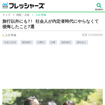
トップ
>
内定・入社
>
入社準備
旅行以外にも?! 社会人が内定者時代にやらなくて
後悔したこと7選
更新:2019/08/06
入社準備
社会人生活
国内旅行
仕事力
仕事
海外旅行
新社会人