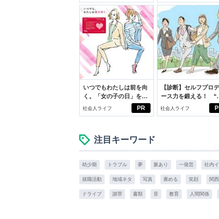
いつでもわたしは前を向
【診断】セルフプロ
く。「女の子の日」を前
ース力を鍛える！ “
向きに♪社会人エリ・大
ブン観”診断
PR
P
社会人ライフ
社会人ライフ
学生リカの物語
注目キーワード
幼少期
トラブル
夢
脈あり
一発芸
社内イ
就職活動
地域ネタ
写真
褒める
笑顔
関西
ドライブ
謝罪
書類
音
教育
人間関係