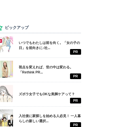
ピックアップ
いつでもわたしは前を向く。「女の子の
日」を前向きに♪社...
PR
視点を変えれば、世の中は変わる。
「Rethink PR...
PR
ズボラ女子でもOKな美脚ケアって？
PR
入社後に家探しを始める人必見！ 一人暮
らしの新しい選択...
PR