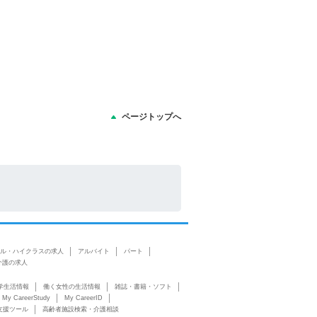
ページトップへ
ル・ハイクラスの求人
アルバイト
パート
介護の求人
学生活情報
働く女性の生活情報
雑誌・書籍・ソフト
My CareerStudy
My CareerID
支援ツール
高齢者施設検索・介護相談