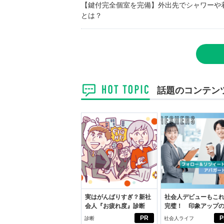
【鍵付完全個室を完備】外出先でシャワーや
とは？
話題のコンテン
実はがんばりすぎ？新社
社会人デビューもこ
会人『お疲れ度』診断
完璧！ 印象アップ
ルフプロデュース術
PR
P
診断
社会人ライフ