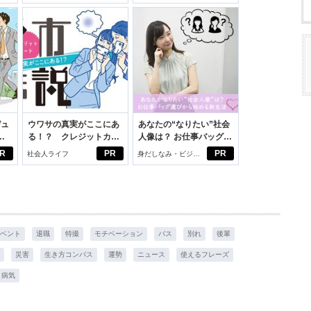
いこと。
イケアして24時間快適。
スアイテム
デュ
ウワサの真実がここにあ
あなたの“なりたい”社会
ジ
る！？ クレジットカー
人像は？ お仕事バッグ選
ドの都市伝説
びから始める新生活
R
PR
PR
社会人ライフ
身だしなみ・ビジネ
スアイテム
ベント
退職
特撮
モチベーション
バス
別れ
後輩
災害
生き方コンパス
運勢
ニュース
使えるフレーズ
病気