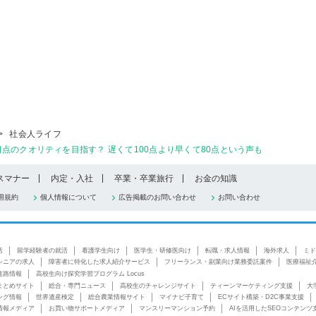
>
社会人ライフ
点のクオリティを目指す？ 遅くて100点より早くて80点という声も
スマナー
内定・入社
卒業・卒業旅行
お金の知識
用規約
個人情報について
広告掲載のお問い合わせ
お問い合わせ
活
留学経験者の就活
看護学生向け
医学生・研修医向け
転職・求人情報
海外求人
ミド
シニアの求人
障害者に特化した求人紹介サービス
フリーランス・副業向け業務委託案件
医療福祉
進路情報
高校生向け探究学習プログラム Locus
まとめサイト
総合・専門ニュース
高校生のチャレンジサイト
ティーンマーケティング支援
大
ング情報
世界遺産検定
総合農業情報サイト
マイナビ子育て
ECサイト構築・D2C事業支援
情報メディア
お買い物サポートメディア
マンスリーマンション予約
AIを活用したSEOコンテンツ