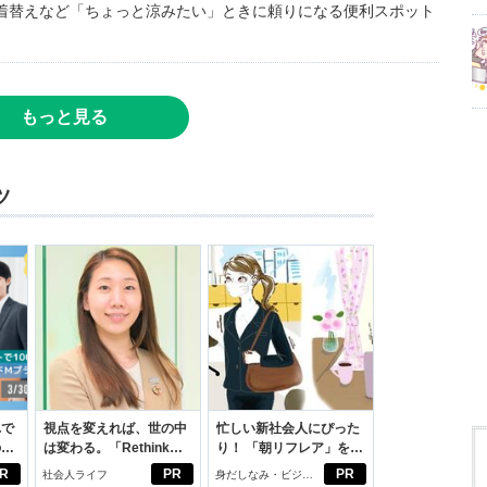
着替えなど「ちょっと涼みたい」ときに頼りになる便利スポット
もっと見る
ツ
れで
視点を変えれば、世の中
忙しい新社会人にぴった
のセ
は変わる。「Rethink
り！ 「朝リフレア」をは
PROJECT」がつたえた
じめよう。しっかりニオ
R
PR
PR
社会人ライフ
身だしなみ・ビジネ