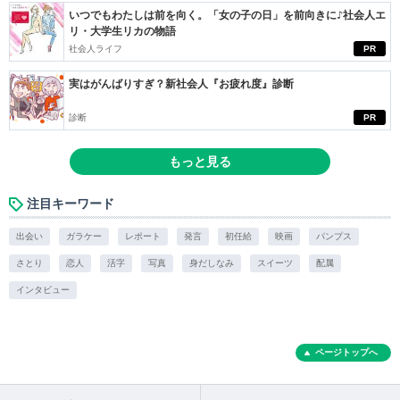
いつでもわたしは前を向く。「女の子の日」を前向きに♪社会人エ
リ・大学生リカの物語
社会人ライフ
PR
実はがんばりすぎ？新社会人『お疲れ度』診断
診断
PR
もっと見る
注目キーワード
出会い
ガラケー
レポート
発言
初任給
映画
パンプス
さとり
恋人
活字
写真
身だしなみ
スイーツ
配属
インタビュー
ページトップへ