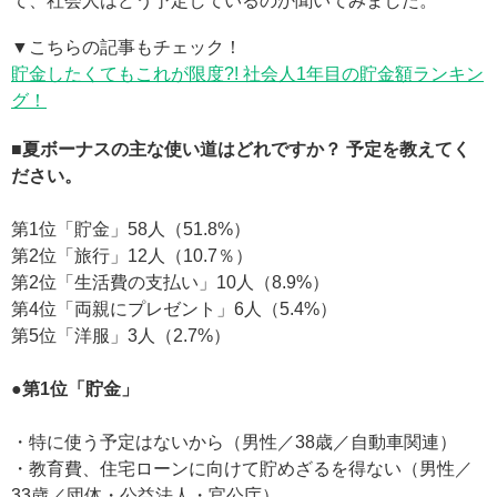
て、社会人はどう予定しているのか聞いてみました。
▼こちらの記事もチェック！
貯金したくてもこれが限度?! 社会人1年目の貯金額ランキン
グ！
■夏ボーナスの主な使い道はどれですか？ 予定を教えてく
ださい。
第1位「貯金」58人（51.8%）
第2位「旅行」12人（10.7％）
第2位「生活費の支払い」10人（8.9%）
第4位「両親にプレゼント」6人（5.4%）
第5位「洋服」3人（2.7%）
●第1位「貯金」
・特に使う予定はないから（男性／38歳／自動車関連）
・教育費、住宅ローンに向けて貯めざるを得ない（男性／
33歳／団体・公益法人・官公庁）