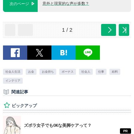
意外と現実的な声が多数？
次のページ
1 / 2
社会人生活
お金
お金持ち
ボーナス
社会人
仕事
給料
インテリア
関連記事
ピックアップ
ズボラ女子でもOKな美脚ケアって？
PR