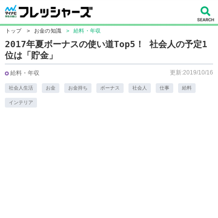
トップ
>
お金の知識
>
給料・年収
2017年夏ボーナスの使い道Top5！ 社会人の予定1
位は「貯金」
更新:2019/10/16
給料・年収
社会人生活
お金
お金持ち
ボーナス
社会人
仕事
給料
インテリア