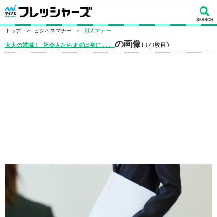
トップ
>
ビジネスマナー
>
対人マナー
の画像
大人の常識！ 社会人ならまずは身に...
(1/1枚目)