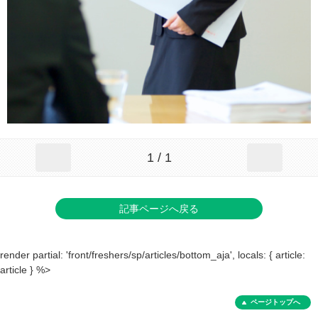
1 / 1
記事ページへ戻る
render partial: 'front/freshers/sp/articles/bottom_aja', locals: { article:
article } %>
ページトップへ