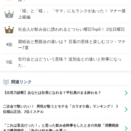
「様」と「樣」。「サマ」にもランクがあった！ マナー最
上級編
社会人が飲み会に誘われるとつらい曜日Top5！ 2位日曜日
親睦会と懇親会の違いは？ 言葉の意味と楽しむコツ・マナ
4位
ー7選
壮行会とはどういう意味？ 送別会との違いと幹事になっ
5位
た...
関連リンク
【出世力診断】あなたは社長になれる？平社員のまま終わる？
二次会で歌いたい！ 男性が歌うとモテる「カラオケ曲」ランキング！ 3
位福山正治、2位ミスチル
「これは盲点だった！」と思った飲み会幹事をしたときの失敗「消費税抜
きで費用徴収」「魚介は好き嫌いを選ぶ」