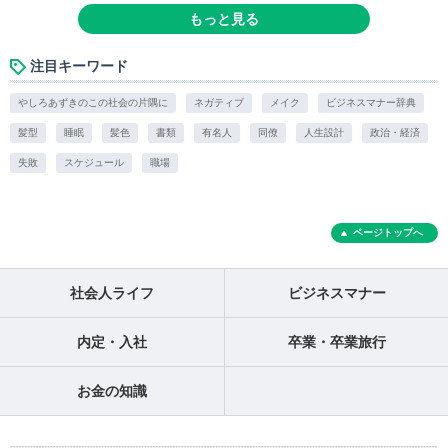
もっと見る
注目キーワード
やしろあずきのこの社会の片隅に
ネガティブ
メイク
ビジネスマナー辞典
髪型
睡眠
髪色
書類
有名人
同僚
人生設計
政治・経済
失敗
スケジュール
職場
ページトップへ
社会人ライフ
ビジネスマナー
内定・入社
卒業・卒業旅行
お金の知識