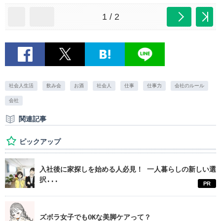
1 / 2
社会人生活
飲み会
お酒
社会人
仕事
仕事力
会社のルール
会社
関連記事
ピックアップ
入社後に家探しを始める人必見！ 一人暮らしの新しい選
択...
PR
ズボラ女子でもOKな美脚ケアって？