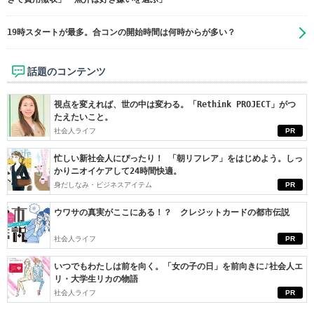
19時スタートが最多。合コンの開始時間は何時からが多い？
話題のコンテンツ
視点を変えれば、世の中は変わる。「Rethink PROJECT」がつ
たえたいこと。
社会人ライフ
PR
忙しい新社会人にぴったり！ 「朝リフレア」をはじめよう。しっ
かりニオイケアして24時間快適。
身だしなみ・ビジネスアイテム
PR
ウワサの真実がここにある！？ クレジットカードの都市伝説
社会人ライフ
PR
いつでもわたしは前を向く。「女の子の日」を前向きに♪社会人エ
リ・大学生リカの物語
社会人ライフ
PR