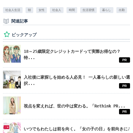
社会人生活
朝
女性
社会人
時間
生活習慣
暮らし
出勤
関連記事
ピックアップ
18～25歳限定クレジットカードって実際お得なの？
特...
PR
入社後に家探しを始める人必見！ 一人暮らしの新しい選
択...
PR
視点を変えれば、世の中は変わる。「Rethink PR...
PR
いつでもわたしは前を向く。「女の子の日」を前向きに♪