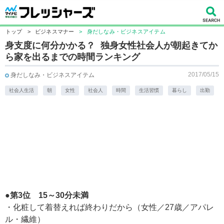
トップ
>
ビジネスマナー
>
身だしなみ・ビジネスアイテム
身支度に何分かかる？ 独身女性社会人が朝起きてか
ら家を出るまでの時間ランキング
2017/05/15
身だしなみ・ビジネスアイテム
社会人生活
朝
女性
社会人
時間
生活習慣
暮らし
出勤
●第3位 15～30分未満
・化粧して着替えれば終わりだから（女性／27歳／アパレ
ル・繊維）