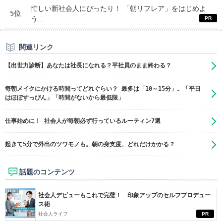
忙しい新社会人にぴったり！ 「朝リフレア」をはじめよ
5位
う...
関連リンク
【出世力診断】あなたは社長になれる？平社員のまま終わる？
毎朝メイクにかける時間ってどれぐらい？ 最多は「10～15分」。「平日
はほぼすっぴん」「時間がないから最低限」
仕事始めに！ 社会人が毎朝必ず行っているルーティン7選
起きて5分で外出のツワモノも。朝の身支度、どれだけかかる？
話題のコンテンツ
社会人デビューもこれで完璧！ 印象アップのセルフプロデュー
ス術
社会人ライフ
PR