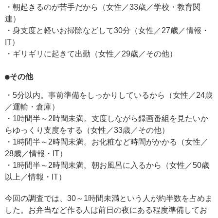
・朝起きるのが苦手だから（女性／33歳／学校・教育関
連）
・身支度と軽いお掃除などして30分（女性／27歳／情報・
IT）
・ギリギリに起きて出勤（女性／29歳／その他）
●その他
・5分以内。事前準備をしっかりしているから（女性／24歳
／運輸・倉庫）
・1時間半～2時間未満。支度しながら録画番組を見たいか
らゆっくり支度をする（女性／33歳／その他）
・1時間半～2時間未満。お化粧など時間がかかる（女性／
28歳／情報・IT）
・1時間半～2時間未満。朝お風呂に入るから（女性／50歳
以上／情報・IT）
今回の調査では、30～1時間未満という人が約半数を占めま
した。お弁当など作る人は前日の夜にある程度準備してお