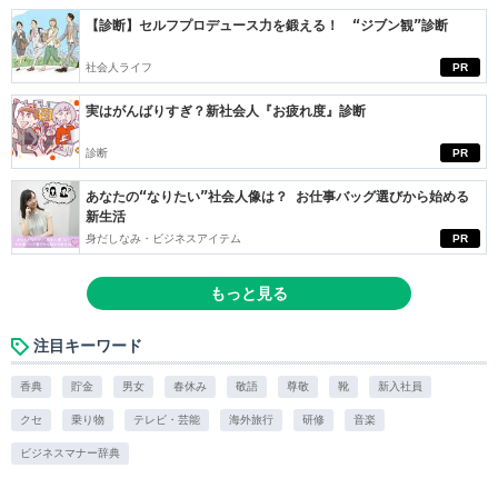
【診断】セルフプロデュース力を鍛える！ “ジブン観”診断
社会人ライフ
PR
実はがんばりすぎ？新社会人『お疲れ度』診断
診断
PR
あなたの“なりたい”社会人像は？ お仕事バッグ選びから始める
新生活
身だしなみ・ビジネスアイテム
PR
もっと見る
注目キーワード
香典
貯金
男女
春休み
敬語
尊敬
靴
新入社員
クセ
乗り物
テレビ・芸能
海外旅行
研修
音楽
ビジネスマナー辞典