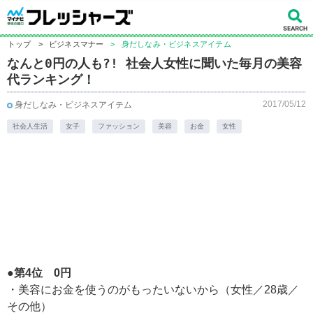
トップ
>
ビジネスマナー
>
身だしなみ・ビジネスアイテム
なんと0円の人も?! 社会人女性に聞いた毎月の美容
代ランキング！
2017/05/12
身だしなみ・ビジネスアイテム
社会人生活
女子
ファッション
美容
お金
女性
●第4位 0円
・美容にお金を使うのがもったいないから（女性／28歳／
その他）