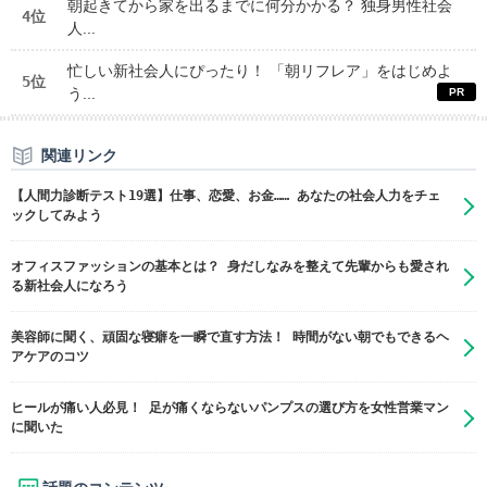
朝起きてから家を出るまでに何分かかる？ 独身男性社会
4位
人...
忙しい新社会人にぴったり！ 「朝リフレア」をはじめよ
5位
う...
関連リンク
【人間力診断テスト19選】仕事、恋愛、お金…… あなたの社会人力をチェ
ックしてみよう
オフィスファッションの基本とは？ 身だしなみを整えて先輩からも愛され
る新社会人になろう
美容師に聞く、頑固な寝癖を一瞬で直す方法！ 時間がない朝でもできるヘ
アケアのコツ
ヒールが痛い人必見！ 足が痛くならないパンプスの選び方を女性営業マン
に聞いた