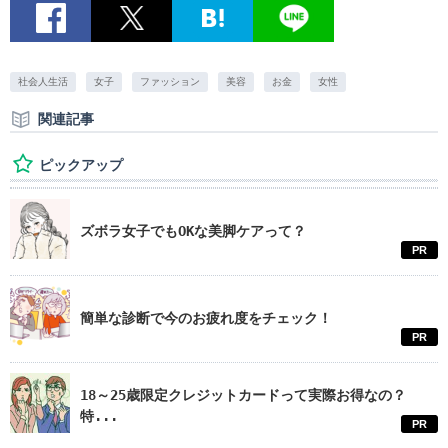
社会人生活
女子
ファッション
美容
お金
女性
関連記事
ピックアップ
ズボラ女子でもOKな美脚ケアって？
PR
簡単な診断で今のお疲れ度をチェック！
PR
18～25歳限定クレジットカードって実際お得なの？
特...
PR