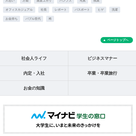
片思い
才能
瀧波ユカリ
パンプス
写真
残業
オフィスカジュアル
社長
レポート
パスポート
ヒゲ
洗濯
お金持ち
バブル世代
袴
ページトップへ
社会人ライフ
ビジネスマナー
内定・入社
卒業・卒業旅行
お金の知識