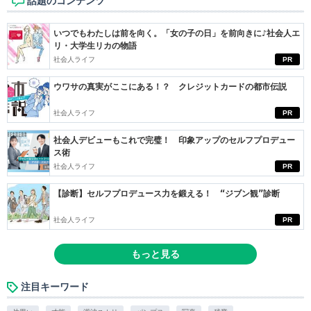
話題のコンテンツ
いつでもわたしは前を向く。「女の子の日」を前向きに♪社会人エ
リ・大学生リカの物語
社会人ライフ
PR
ウワサの真実がここにある！？ クレジットカードの都市伝説
社会人ライフ
PR
社会人デビューもこれで完璧！ 印象アップのセルフプロデュー
ス術
社会人ライフ
PR
【診断】セルフプロデュース力を鍛える！ “ジブン観”診断
社会人ライフ
PR
もっと見る
注目キーワード