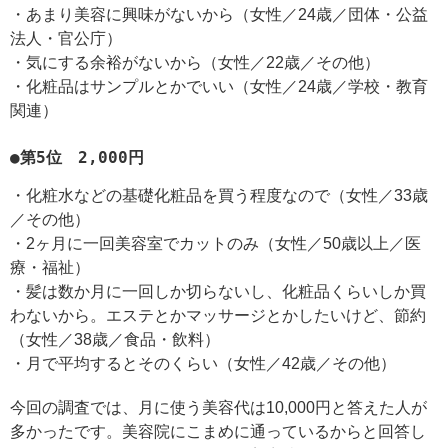
・あまり美容に興味がないから（女性／24歳／団体・公益
法人・官公庁）
・気にする余裕がないから（女性／22歳／その他）
・化粧品はサンプルとかでいい（女性／24歳／学校・教育
関連）
●第5位 2,000円
・化粧水などの基礎化粧品を買う程度なので（女性／33歳
／その他）
・2ヶ月に一回美容室でカットのみ（女性／50歳以上／医
療・福祉）
・髪は数か月に一回しか切らないし、化粧品くらいしか買
わないから。エステとかマッサージとかしたいけど、節約
（女性／38歳／食品・飲料）
・月で平均するとそのくらい（女性／42歳／その他）
今回の調査では、月に使う美容代は10,000円と答えた人が
多かったです。美容院にこまめに通っているからと回答し