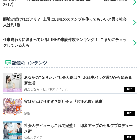
2017】
距離が近ければアリ？ 上司にLINEのスタンプを使ってもいいと思う社会
人は約1割
仕事終わりに溜まっているLINEの未読件数ランキング！ こまめにチェッ
クしている人も
話題のコンテンツ
あなたの“なりたい”社会人像は？ お仕事バッグ選びから始める
新生活
身だしなみ・ビジネスアイテム
PR
実はがんばりすぎ？新社会人『お疲れ度』診断
診断
PR
社会人デビューもこれで完璧！ 印象アップのセルフプロデュー
ス術
社会人ライフ
PR