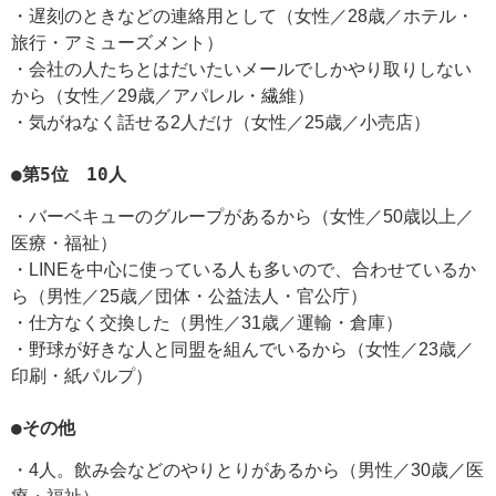
・遅刻のときなどの連絡用として（女性／28歳／ホテル・
旅行・アミューズメント）
・会社の人たちとはだいたいメールでしかやり取りしない
から（女性／29歳／アパレル・繊維）
・気がねなく話せる2人だけ（女性／25歳／小売店）
●第5位 10人
・バーベキューのグループがあるから（女性／50歳以上／
医療・福祉）
・LINEを中心に使っている人も多いので、合わせているか
ら（男性／25歳／団体・公益法人・官公庁）
・仕方なく交換した（男性／31歳／運輸・倉庫）
・野球が好きな人と同盟を組んでいるから（女性／23歳／
印刷・紙パルプ）
●その他
・4人。飲み会などのやりとりがあるから（男性／30歳／医