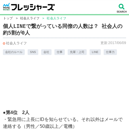
トップ
>
社会人ライフ
>
社会人ライフ
個人LINEで繋がっている同僚の人数は？ 社会人の
約5割が0人
更新:2017/06/09
社会人ライフ
会社のルール
SNS
会社
仕事
先輩・上司
LINE
仕事力
●第4位 2人
・緊急用に上長にIDを知らせている。それ以外はメールで
連絡する（男性／50歳以上／電機）