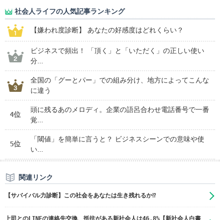
社会人ライフの人気記事ランキング
【嫌われ度診断】 あなたの好感度はどれくらい？
ビジネスで頻出！ 「頂く」と「いただく」の正しい使い
分...
全国の「グーとパー」での組み分け、地方によってこんな
に違う
頭に残るあのメロディ。企業の語呂合わせ電話番号で一番
4位
覚...
「閾値」を簡単に言うと？ ビジネスシーンでの意味や使
5位
い...
関連リンク
【サバイバル力診断】この社会をあなたは生き残れるか⁉
上司とのLINEの連絡先交換、抵抗がある新社会人は46.8%【新社会人白書