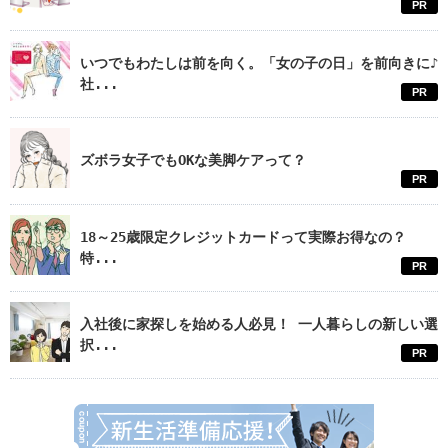
PR
いつでもわたしは前を向く。「女の子の日」を前向きに♪
社...
PR
ズボラ女子でもOKな美脚ケアって？
PR
18～25歳限定クレジットカードって実際お得なの？
特...
PR
入社後に家探しを始める人必見！ 一人暮らしの新しい選
択...
PR