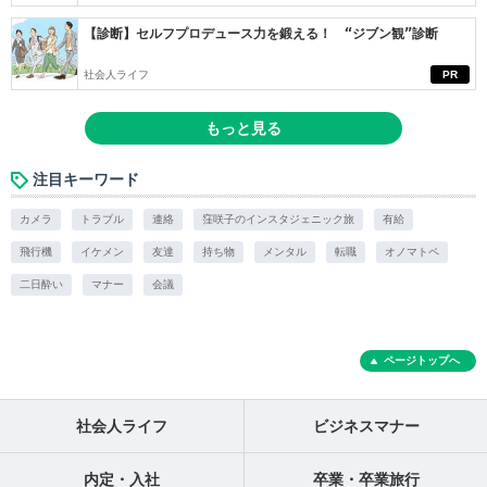
【診断】セルフプロデュース力を鍛える！ “ジブン観”診断
社会人ライフ
PR
もっと見る
注目キーワード
カメラ
トラブル
連絡
窪咲子のインスタジェニック旅
有給
飛行機
イケメン
友達
持ち物
メンタル
転職
オノマトペ
二日酔い
マナー
会議
ページトップへ
社会人ライフ
ビジネスマナー
内定・入社
卒業・卒業旅行