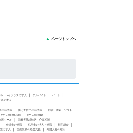
ページトップへ
ル・ハイクラスの求人
アルバイト
パート
介護の求人
学生活情報
働く女性の生活情報
雑誌・書籍・ソフト
My CareerStudy
My CareerID
支援ツール
高齢者施設検索・介護相談
会計士の転職
税理士の求人・転職
顧問紹介
護の求人
医療業界の経営支援
外国人材の紹介