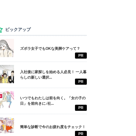
ピックアップ
ズボラ女子でもOKな美脚ケアって？
PR
入社後に家探しを始める人必見！ 一人暮
らしの新しい選択...
PR
いつでもわたしは前を向く。「女の子の
日」を前向きに♪社...
PR
簡単な診断で今のお疲れ度をチェック！
PR