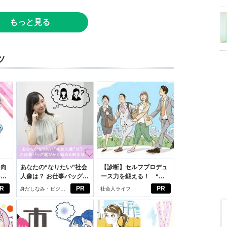
もっと見る
ツ
を向
あなたの“なりたい”社会
【診断】セルフプロデュ
を前
人像は？ お仕事バッグ選
ース力を鍛える！ “ジ
大
びから始める新生活
ブン観”診断
R
PR
PR
身だしなみ・ビジネ
社会人ライフ
スアイテム