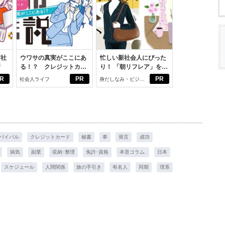
新社
ウワサの真実がここにあ
忙しい新社会人にぴった
断
る！？ クレジットカー
り！ 「朝リフレア」をは
ドの都市伝説
じめよう。しっかりニオ
R
PR
PR
社会人ライフ
身だしなみ・ビジネ
イケアして24時間快適。
スアイテム
バイバル
クレジットカード
秘書
車
発言
成功
病気
副業
収納･整理
免許･資格
本音コラム.
日本
スケジュール
人間関係
旅の手引き
有名人
同期
理系