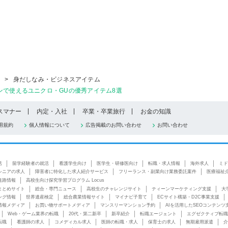
>
身だしなみ・ビジネスアイテム
ンで使えるユニクロ・GUの優秀アイテム8選
スマナー
内定・入社
卒業・卒業旅行
お金の知識
用規約
個人情報について
広告掲載のお問い合わせ
お問い合わせ
活
留学経験者の就活
看護学生向け
医学生・研修医向け
転職・求人情報
海外求人
ミド
シニアの求人
障害者に特化した求人紹介サービス
フリーランス・副業向け業務委託案件
医療福祉
進路情報
高校生向け探究学習プログラム Locus
まとめサイト
総合・専門ニュース
高校生のチャレンジサイト
ティーンマーケティング支援
大
ング情報
世界遺産検定
総合農業情報サイト
マイナビ子育て
ECサイト構築・D2C事業支援
情報メディア
お買い物サポートメディア
マンスリーマンション予約
AIを活用したSEOコンテンツ
Web・ゲーム業界の転職
20代・第二新卒
新卒紹介
転職エージェント
エグゼクティブ転職
転職
看護師の求人
コメディカル求人
医師の転職・求人
保育士の求人
無期雇用派遣
介