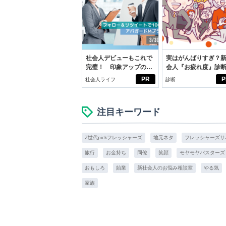
社会人デビューもこれで
実はがんばりすぎ？
完璧！ 印象アップのセ
会人『お疲れ度』診
ルフプロデュース術
PR
P
社会人ライフ
診断
注目キーワード
Z世代pickフレッシャーズ
地元ネタ
フレッシャーズサ
旅行
お金持ち
同僚
笑顔
モヤモヤバスターズ
おもしろ
始業
新社会人のお悩み相談室
やる気
家族