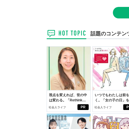
話題のコンテン
視点を変えれば、世の中
いつでもわたしは前
は変わる。「Rethink
く。「女の子の日」
PROJECT」がつたえた
向きに♪社会人エリ・
PR
P
社会人ライフ
社会人ライフ
いこと。
学生リカの物語