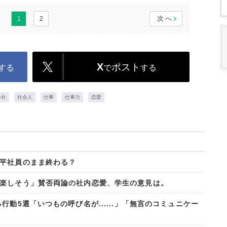
次へ
1
2
X
ポスト
する
で
する
会社
社会人
仕事
仕事力
恋愛
平社員のまま終わる？
楽しそう」賛否両論の社内恋愛、学生の意見は。
動5選「いつもの呼び名が......」「無言のコミュニケー