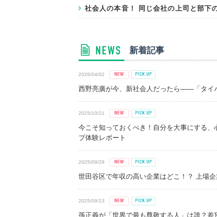
社会人の本音！ 同じ会社の上司と部下
新着記事
2026/04/02
西野亮廣が今、新社会人だったら――「タイパ
2025/10/21
今こそ知っておくべき！自分を大事にする、
プ体験レポート
2025/09/29
世田谷区で年収の高い企業はどこ！？ 上場企業平
2025/09/13
孫正義が「世界で最も尊敬する人」は誰？差