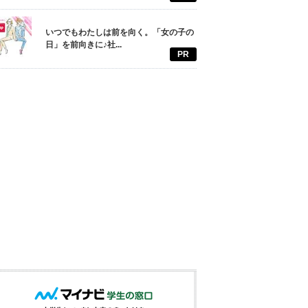
いつでもわたしは前を向く。「女の子の
日」を前向きに♪社...
PR