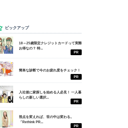
ピックアップ
18～25歳限定クレジットカードって実際
お得なの？ 特...
PR
簡単な診断で今のお疲れ度をチェック！
PR
入社後に家探しを始める人必見！ 一人暮
らしの新しい選択...
PR
視点を変えれば、世の中は変わる。
「Rethink PR...
PR