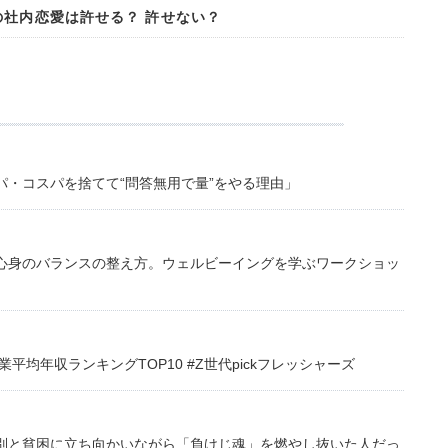
の社内恋愛は許せる？ 許せない？
・コスパを捨てて“問答無用で量”をやる理由」
心身のバランスの整え方。ウェルビーイングを学ぶワークショッ
均年収ランキングTOP10 #Z世代pickフレッシャーズ
別と貧困に立ち向かいながら「負けじ魂」を燃やし抜いた人だっ