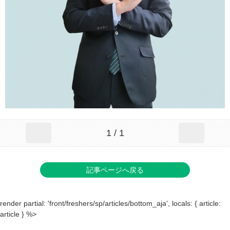
1 / 1
記事ページへ戻る
render partial: 'front/freshers/sp/articles/bottom_aja', locals: { article:
article } %>