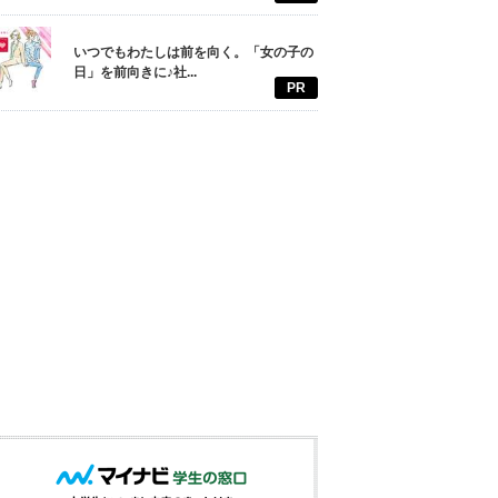
いつでもわたしは前を向く。「女の子の
日」を前向きに♪社...
PR