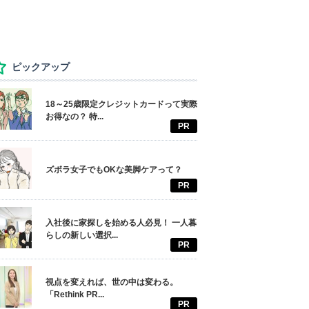
ピックアップ
18～25歳限定クレジットカードって実際
お得なの？ 特...
PR
ズボラ女子でもOKな美脚ケアって？
PR
入社後に家探しを始める人必見！ 一人暮
らしの新しい選択...
PR
視点を変えれば、世の中は変わる。
「Rethink PR...
PR