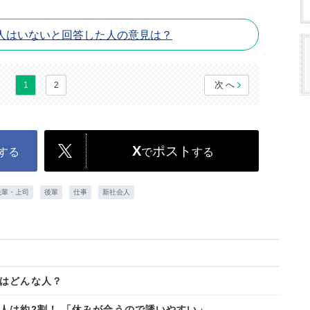
人はいないと回答した人の意見は？
次へ
1
2
X
ポスト
する
で
する
先輩・上司
後輩
仕事
新社会人
はどんな人？
人は約2割！ 「休みが合うので誘いやすい」