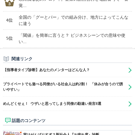
覚...
全国の「グーとパー」での組み分け、地方によってこんな
4位
に違う
「閾値」を簡単に言うと？ ビジネスシーンでの意味や使
5位
い...
関連リンク
【指導者タイプ診断】あなたのメンターはどんな人？
プライベートでも遊べる同僚がいる社会人は約2割！ 「休みが合うので誘
いやすい」
めんどくせぇ！ ウザいと思ってしまう同僚の勘違い発言8選
話題のコンテンツ
実はがんばりすぎ？新社会人『お疲れ度』診断