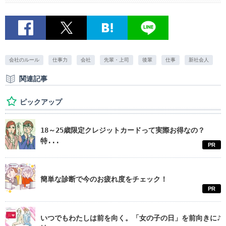
会社のルール
仕事力
会社
先輩・上司
後輩
仕事
新社会人
関連記事
ピックアップ
18～25歳限定クレジットカードって実際お得なの？
特...
PR
簡単な診断で今のお疲れ度をチェック！
PR
いつでもわたしは前を向く。「女の子の日」を前向きに♪