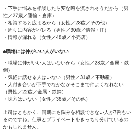
・下手に悩みを相談したら変な噂を流されそうだから（男
性／27歳／運輸・倉庫）
・相談すると広まるから（女性／28歳／その他）
・周りに内容がバレる（男性／30歳／情報・IT）
・情報が漏れる（女性／48歳／小売店）
●職場には仲がいい人がいない
・職場に仲がいい人はいないから（女性／28歳／金属・鉄
鋼）
・気軽に話せる人はいない（男性／31歳／不動産）
・人付き合いが下手でなかなかそこまで仲よくなれない
（男性／22歳／金属・鉄鋼）
・味方はいない（女性／38歳／その他）
上司はともかく、同期にも悩みを相談できない人が7割もい
るのですね。仕事とプライベートをきっちり分けているの
かもしれません。