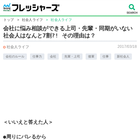
トップ
>
社会人ライフ
>
社会人ライフ
会社に悩み相談ができる上司・先輩・同期がいない
社会人はなんと7割?! その理由は？
2017/03/18
社会人ライフ
会社のルール
仕事力
会社
先輩・上司
後輩
仕事
新社会人
＜いいえと答えた人＞
●周りにバレるから