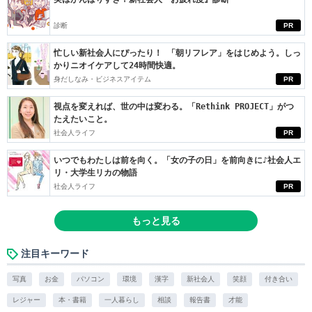
診断
PR
忙しい新社会人にぴったり！ 「朝リフレア」をはじめよう。しっ
かりニオイケアして24時間快適。
身だしなみ・ビジネスアイテム
PR
視点を変えれば、世の中は変わる。「Rethink PROJECT」がつ
たえたいこと。
社会人ライフ
PR
いつでもわたしは前を向く。「女の子の日」を前向きに♪社会人エ
リ・大学生リカの物語
社会人ライフ
PR
もっと見る
注目キーワード
写真
お金
パソコン
環境
漢字
新社会人
笑顔
付き合い
レジャー
本・書籍
一人暮らし
相談
報告書
才能