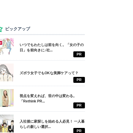
ピックアップ
いつでもわたしは前を向く。「女の子の
日」を前向きに♪社...
PR
ズボラ女子でもOKな美脚ケアって？
PR
視点を変えれば、世の中は変わる。
「Rethink PR...
PR
入社後に家探しを始める人必見！ 一人暮
らしの新しい選択...
PR