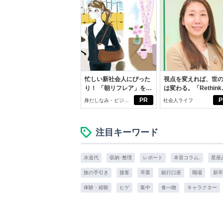
忙しい新社会人にぴった
視点を変えれば、世
り！ 「朝リフレア」をは
は変わる。「Rethink
じめよう。しっかりニオ
PROJECT」がつた
PR
P
身だしなみ・ビジネ
社会人ライフ
イケアして24時間快適。
いこと。
スアイテム
注目キーワード
水道代
収納･整理
レポート
本音コラム.
星座
旅の手引き
接客
卒業
銀行口座
職場
新卒
体験・経験
ヒゲ
集中
食べ物
キャラクター