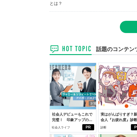
とは？
話題のコンテン
社会人デビューもこれで
実はがんばりすぎ？
完璧！ 印象アップのセ
会人『お疲れ度』診
ルフプロデュース術
PR
P
社会人ライフ
診断