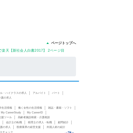
ページトップへ
で楽天【新社会人白書2017】 2ページ目
ル・ハイクラスの求人
アルバイト
パート
介護の求人
学生活情報
働く女性の生活情報
雑誌・書籍・ソフト
My CareerStudy
My CareerID
支援ツール
高齢者施設検索・介護相談
会計士の転職
税理士の求人・転職
顧問紹介
護の求人
医療業界の経営支援
外国人材の紹介
スチェック