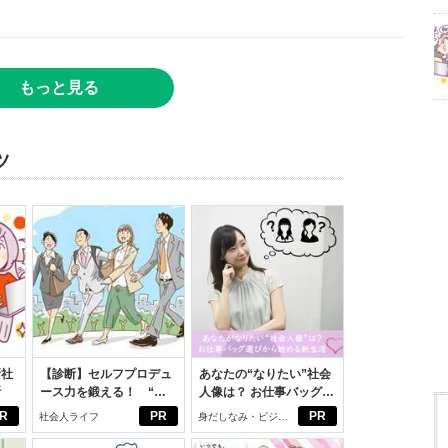
もっと見る
ツ
新社
【診断】セルフプロデュ
あなたの“なりたい”社会
断
ース力を鍛える！ “ジ
人像は？ お仕事バッグ選
ブン観”診断
びから始める新生活
R
PR
PR
社会人ライフ
身だしなみ・ビジネ
スアイテム