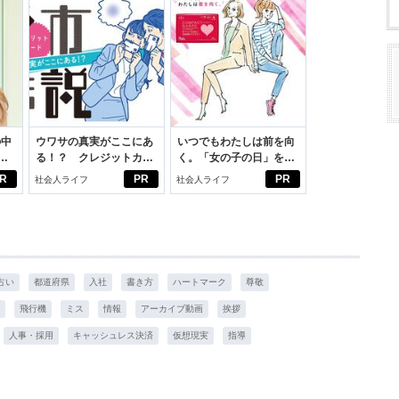
の中
ウワサの真実がここにあ
いつでもわたしは前を向
る！？ クレジットカー
く。「女の子の日」を前
えた
ドの都市伝説
向きに♪社会人エリ・大
R
PR
PR
社会人ライフ
社会人ライフ
学生リカの物語
占い
都道府県
入社
書き方
ハートマーク
尊敬
飛行機
ミス
情報
アーカイブ動画
挨拶
人事・採用
キャッシュレス決済
仮想現実
指導