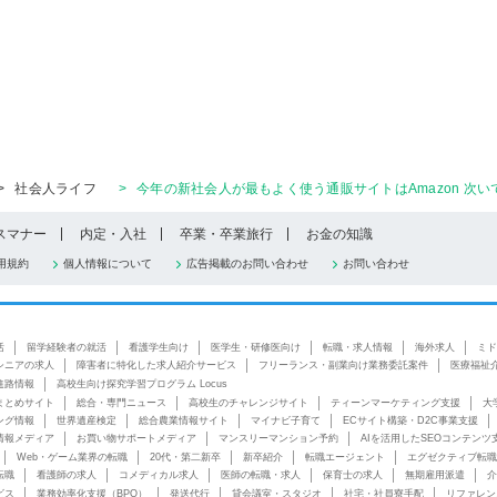
>
社会人ライフ
>
今年の新社会人が最もよく使う通販サイトはAmazon 次い
スマナー
内定・入社
卒業・卒業旅行
お金の知識
用規約
個人情報について
広告掲載のお問い合わせ
お問い合わせ
活
留学経験者の就活
看護学生向け
医学生・研修医向け
転職・求人情報
海外求人
ミド
シニアの求人
障害者に特化した求人紹介サービス
フリーランス・副業向け業務委託案件
医療福祉
進路情報
高校生向け探究学習プログラム Locus
まとめサイト
総合・専門ニュース
高校生のチャレンジサイト
ティーンマーケティング支援
大
ング情報
世界遺産検定
総合農業情報サイト
マイナビ子育て
ECサイト構築・D2C事業支援
情報メディア
お買い物サポートメディア
マンスリーマンション予約
AIを活用したSEOコンテンツ
Web・ゲーム業界の転職
20代・第二新卒
新卒紹介
転職エージェント
エグゼクティブ転職
転職
看護師の求人
コメディカル求人
医師の転職・求人
保育士の求人
無期雇用派遣
介
ビス
業務効率化支援（BPO）
発送代行
貸会議室・スタジオ
社宅・社員寮手配
リファレン