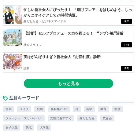
忙しい新社会人にぴったり！ 「朝リフレア」をはじめよう。しっ
かりニオイケアして24時間快適。
身だしなみ・ビジネスアイテム
PR
【診断】セルフプロデュース力を鍛える！ “ジブン観”診断
社会人ライフ
PR
実はがんばりすぎ？新社会人『お疲れ度』診断
診断
PR
もっと見る
注目キーワード
食事
メイク
配属
袴特集2016
袴
留学
教育
制度
フレッシャーズサバイバル
女性におすすめ
身だしなみ
飲み会
女子大生
失敗
大学生