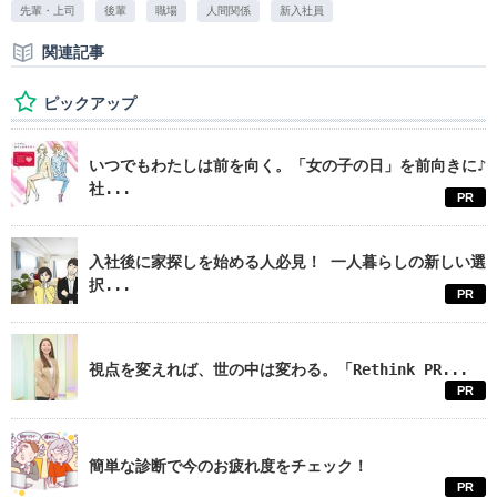
先輩・上司
後輩
職場
人間関係
新入社員
関連記事
ピックアップ
いつでもわたしは前を向く。「女の子の日」を前向きに♪
社...
PR
入社後に家探しを始める人必見！ 一人暮らしの新しい選
択...
PR
視点を変えれば、世の中は変わる。「Rethink PR...
PR
簡単な診断で今のお疲れ度をチェック！
PR