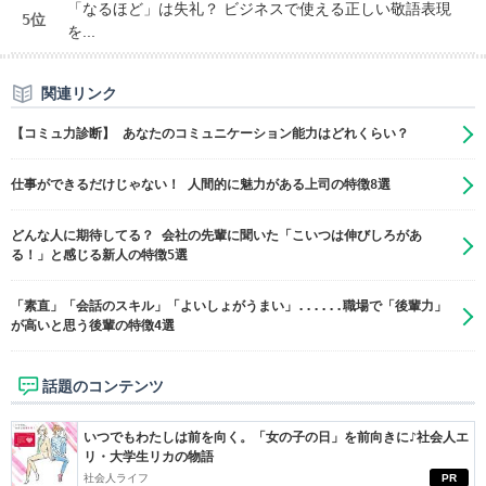
「なるほど」は失礼？ ビジネスで使える正しい敬語表現
5位
を...
関連リンク
【コミュ力診断】 あなたのコミュニケーション能力はどれくらい？
仕事ができるだけじゃない！ 人間的に魅力がある上司の特徴8選
どんな人に期待してる？ 会社の先輩に聞いた「こいつは伸びしろがあ
る！」と感じる新人の特徴5選
「素直」「会話のスキル」「よいしょがうまい」......職場で「後輩力」
が高いと思う後輩の特徴4選
話題のコンテンツ
いつでもわたしは前を向く。「女の子の日」を前向きに♪社会人エ
リ・大学生リカの物語
社会人ライフ
PR