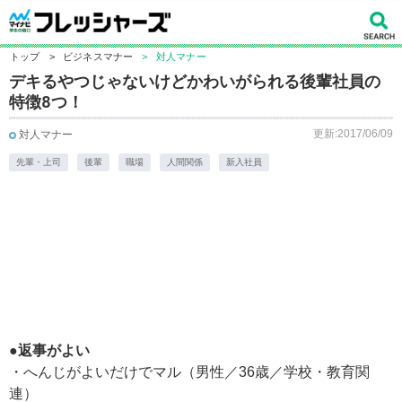
トップ
>
ビジネスマナー
>
対人マナー
デキるやつじゃないけどかわいがられる後輩社員の
特徴8つ！
更新:2017/06/09
対人マナー
先輩・上司
後輩
職場
人間関係
新入社員
●返事がよい
・へんじがよいだけでマル（男性／36歳／学校・教育関
連）