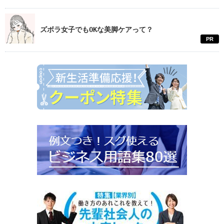
ズボラ女子でもOKな美脚ケアって？
PR