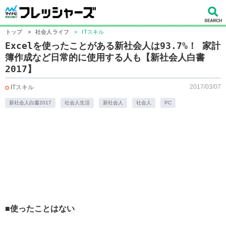
トップ
>
社会人ライフ
>
ITスキル
Excelを使ったことがある新社会人は93.7%！ 家計
簿作成など日常的に使用する人も【新社会人白書
2017】
2017/03/07
ITスキル
新社会人白書2017
社会人生活
新社会人
社会人
PC
■使ったことはない