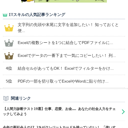
ITスキルの人気記事ランキング
文字列の先頭や末尾に文字を追加したい！ 知っておくと
便...
Excelの複数シートを1つに結合してPDFファイルに...
Excelでデータの一番下まで一気にコピーしたい！ 列...
4位
結合セルがあってもOK！ Excelでフィルターをかけ...
5位
PDFの一部を切り取ってExcelやWordに貼り付け...
関連リンク
【人間力診断テスト19選】仕事、恋愛、お金…… あなたの社会人力をチェ
ックしてみよう
今年の新社会人の27.3％がクレジットカードを持っていない！ 「使いす