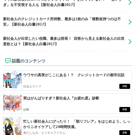
ぎ」を不安視する人も【新社会人白書2017】
新社会人のクレジットカード所持数、最多は1枚のみ「複数枚持つのは不
安」【新社会人白書2017】
新社会人が出世したい役職、最多は部長！ 回答から見える新社会人の出世
意欲とは？【新社会人白書2017】
話題のコンテンツ
ウワサの真実がここにある！？ クレジットカードの都市伝説
社会人ライフ
PR
実はがんばりすぎ？新社会人『お疲れ度』診断
診断
PR
忙しい新社会人にぴったり！ 「朝リフレア」をはじめよう。しっ
かりニオイケアして24時間快適。
身だしなみ・ビジネスアイテム
PR