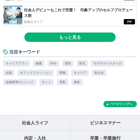
社会人デビューもこれで完璧！ 印象アップのセルフプロデュー
ス術
社会人ライフ
PR
もっと見る
注目キーワード
キャリアプラン
秘書
SNS
遅刻
変化
モヤモヤバスターズ
会議
オフィスファッション
尊敬
キャリア
飲み会
金融業界のトレンド
ネット
異動
鼻歌
ページトップへ
社会人ライフ
ビジネスマナー
内定・入社
卒業・卒業旅行