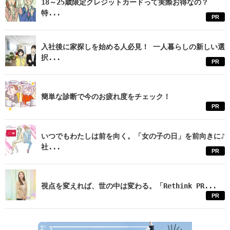
18～25歳限定クレジットカードって実際お得なの？
特...
PR
入社後に家探しを始める人必見！ 一人暮らしの新しい選
択...
PR
簡単な診断で今のお疲れ度をチェック！
PR
いつでもわたしは前を向く。「女の子の日」を前向きに♪
社...
PR
視点を変えれば、世の中は変わる。「Rethink PR...
PR