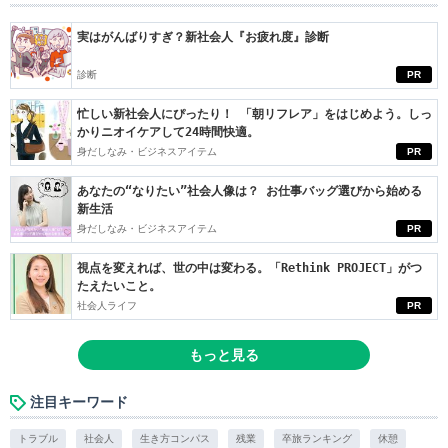
実はがんばりすぎ？新社会人『お疲れ度』診断
診断
PR
忙しい新社会人にぴったり！ 「朝リフレア」をはじめよう。しっ
かりニオイケアして24時間快適。
身だしなみ・ビジネスアイテム
PR
あなたの“なりたい”社会人像は？ お仕事バッグ選びから始める
新生活
身だしなみ・ビジネスアイテム
PR
視点を変えれば、世の中は変わる。「Rethink PROJECT」がつ
たえたいこと。
社会人ライフ
PR
もっと見る
注目キーワード
トラブル
社会人
生き方コンパス
残業
卒旅ランキング
休憩