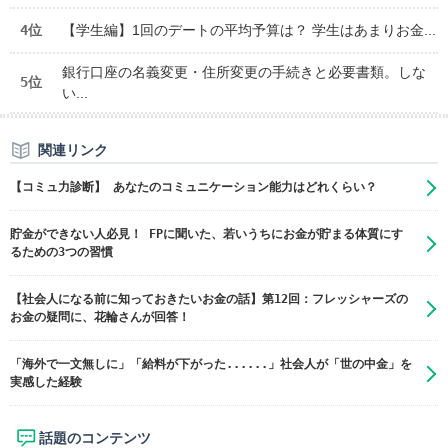
4位
【学生編】1回のデートの平均予算は？ 学生はあまりお金...
銀行口座の名義変更・住所変更の手続きと必要書類。しな
5位
い...
関連リンク
【コミュ力診断】 あなたのコミュニケーション能力はどれくらい？
貯金ができない人必見！ FPに聞いた、若いうちにお金が貯まる体質にす
るための3つの習慣
【社会人になる前に知っておきたいお金の話】第12回：フレッシャーズの
お金の疑問に、花輪さんが回答！
「海外で一文無しに」「給料が下がった......」社会人が「世の中金」を
実感した経験
話題のコンテンツ