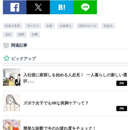
社会人生活
ボーナス
お金
お金持ち
会社のルール
社会人
会社
給料
仕事
関連記事
ピックアップ
入社後に家探しを始める人必見！ 一人暮らしの新しい選
択...
PR
ズボラ女子でもOKな美脚ケアって？
PR
簡単な診断で今のお疲れ度をチェック！