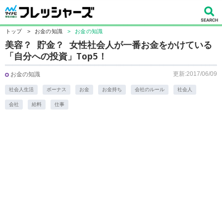
トップ
>
お金の知識
>
お金の知識
美容？ 貯金？ 女性社会人が一番お金をかけている
「自分への投資」Top5！
更新:2017/06/09
お金の知識
社会人生活
ボーナス
お金
お金持ち
会社のルール
社会人
会社
給料
仕事