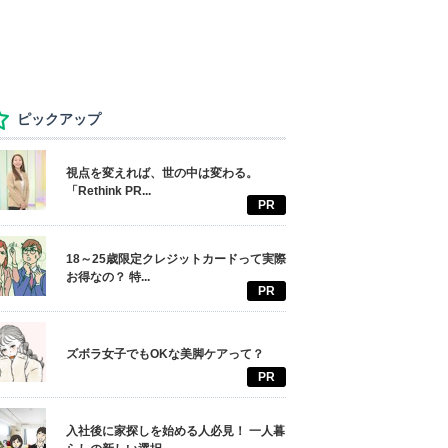
ピックアップ
視点を変えれば、世の中は変わる。
「Rethink PR...
PR
18～25歳限定クレジットカードって実際
お得なの？ 特...
PR
ズボラ女子でもOKな美脚ケアって？
PR
入社後に家探しを始める人必見！ 一人暮