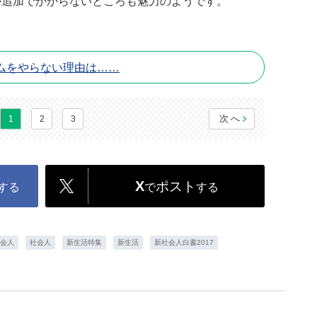
が追加でかからないところも魅力のようです。
ムをやらない理由は……
次へ
1
2
3
X
ポスト
する
で
する
会人
社会人
新生活特集
新生活
新社会人白書2017