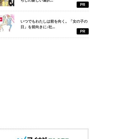
らしの新しい選択...
PR
いつでもわたしは前を向く。「女の子の
日」を前向きに♪社...
PR