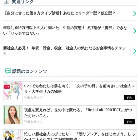
関連リンク
【自分に合った働き方タイプ診断】あなたはリーダー型？独立型？
年収1,000万円以上の人に聞いた、生活の実態！ 約7割が「贅沢」できな
い「リッチではない」
新社会人必見！ 年収、貯金、税金……社会人の気になるお金事情をチェッ
ク
話題のコンテンツ
いつでもわたしは前を向く。「女の子の日」を前向きに♪社会人エ
リ・大学生リカの物語
社会人ライフ
PR
視点を変えれば、世の中は変わる。「Rethink PROJECT」がつ
たえたいこと。
社会人ライフ
PR
忙しい新社会人にぴったり！ 「朝リフレア」をはじめよう。しっ
かりニオイケアして24時間快適。