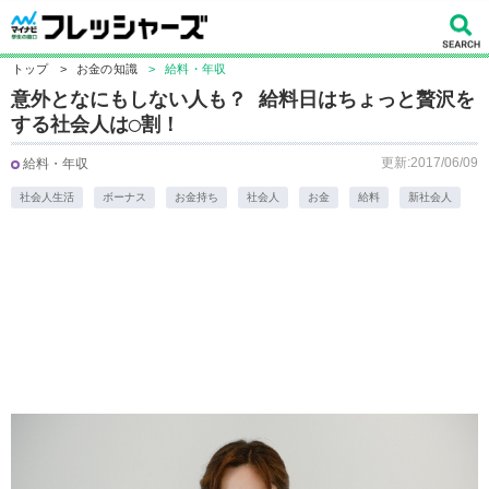
トップ
>
お金の知識
>
給料・年収
意外となにもしない人も？ 給料日はちょっと贅沢を
する社会人は◯割！
更新:2017/06/09
給料・年収
社会人生活
ボーナス
お金持ち
社会人
お金
給料
新社会人