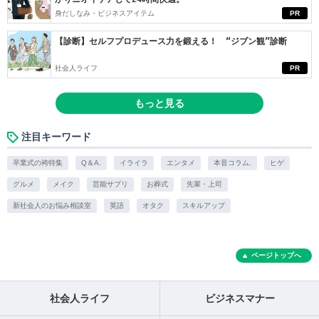
身だしなみ・ビジネスアイテム
PR
【診断】セルフプロデュース力を鍛える！ “ジブン観”診断
社会人ライフ
PR
もっと見る
注目キーワード
卒業式の袴特集
Q＆A.
イライラ
エンタメ
本音コラム.
ヒゲ
グルメ
メイク
芸能サプリ
お葬式
先輩・上司
新社会人のお悩み相談室
英語
オタク
スキルアップ
ページトップへ
社会人ライフ
ビジネスマナー