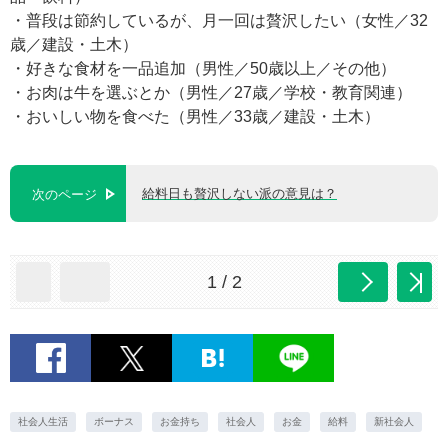
・普段は節約しているが、月一回は贅沢したい（女性／32
歳／建設・土木）
・好きな食材を一品追加（男性／50歳以上／その他）
・お肉は牛を選ぶとか（男性／27歳／学校・教育関連）
・おいしい物を食べた（男性／33歳／建設・土木）
給料日も贅沢しない派の意見は？
次のページ
1 / 2
社会人生活
ボーナス
お金持ち
社会人
お金
給料
新社会人