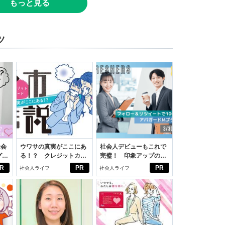
もっと見る
ツ
社会
ウワサの真実がここにあ
社会人デビューもこれで
グ選
る！？ クレジットカー
完璧！ 印象アップのセ
ドの都市伝説
ルフプロデュース術
R
PR
PR
社会人ライフ
社会人ライフ