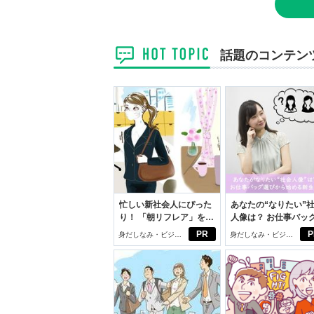
話題のコンテン
忙しい新社会人にぴった
あなたの“なりたい”
り！ 「朝リフレア」をは
人像は？ お仕事バッ
じめよう。しっかりニオ
びから始める新生活
PR
P
身だしなみ・ビジネ
身だしなみ・ビジネ
イケアして24時間快適。
スアイテム
スアイテム