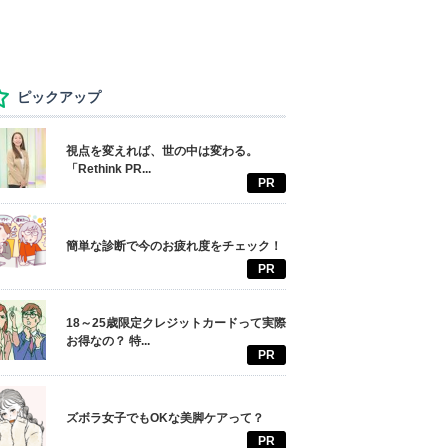
ピックアップ
視点を変えれば、世の中は変わる。
「Rethink PR...
PR
簡単な診断で今のお疲れ度をチェック！
PR
18～25歳限定クレジットカードって実際
お得なの？ 特...
PR
ズボラ女子でもOKな美脚ケアって？
PR