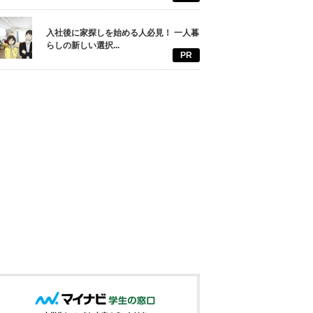
入社後に家探しを始める人必見！ 一人暮
らしの新しい選択...
PR