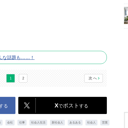
んな話題も……！
次へ
1
2
X
ポスト
する
で
する
力
会社
仕事
社会人生活
新社会人
あるある
社会人
営業