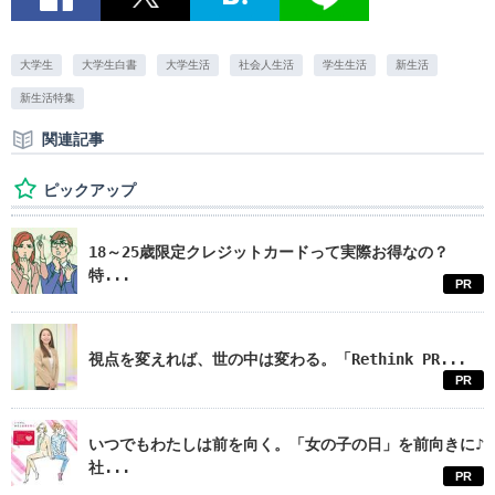
大学生
大学生白書
大学生活
社会人生活
学生生活
新生活
新生活特集
関連記事
ピックアップ
18～25歳限定クレジットカードって実際お得なの？
特...
PR
視点を変えれば、世の中は変わる。「Rethink PR...
PR
いつでもわたしは前を向く。「女の子の日」を前向きに♪
社...
PR