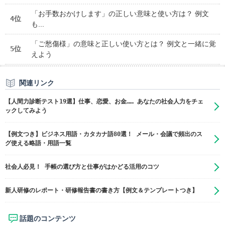
「お手数おかけします」の正しい意味と使い方は？ 例文
4位
も...
「ご愁傷様」の意味と正しい使い方とは？ 例文と一緒に覚
5位
えよう
関連リンク
【人間力診断テスト19選】仕事、恋愛、お金…… あなたの社会人力をチェ
ックしてみよう
【例文つき】ビジネス用語・カタカナ語80選！ メール・会議で頻出のス
グ使える略語・用語一覧
社会人必見！ 手帳の選び方と仕事がはかどる活用のコツ
新人研修のレポート・研修報告書の書き方【例文＆テンプレートつき】
話題のコンテンツ