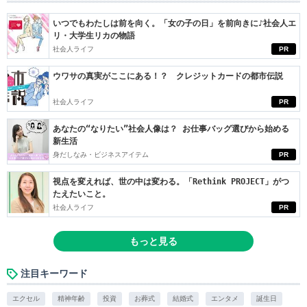
いつでもわたしは前を向く。「女の子の日」を前向きに♪社会人エ
リ・大学生リカの物語
社会人ライフ
PR
ウワサの真実がここにある！？ クレジットカードの都市伝説
社会人ライフ
PR
あなたの“なりたい”社会人像は？ お仕事バッグ選びから始める
新生活
身だしなみ・ビジネスアイテム
PR
視点を変えれば、世の中は変わる。「Rethink PROJECT」がつ
たえたいこと。
社会人ライフ
PR
もっと見る
注目キーワード
エクセル
精神年齢
投資
お葬式
結婚式
エンタメ
誕生日