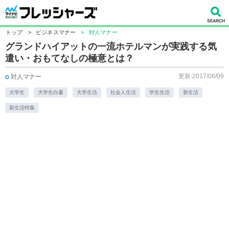
トップ
>
ビジネスマナー
>
対人マナー
グランドハイアットの一流ホテルマンが実践する気
遣い・おもてなしの極意とは？
更新:2017/06/09
対人マナー
大学生
大学生白書
大学生活
社会人生活
学生生活
新生活
新生活特集