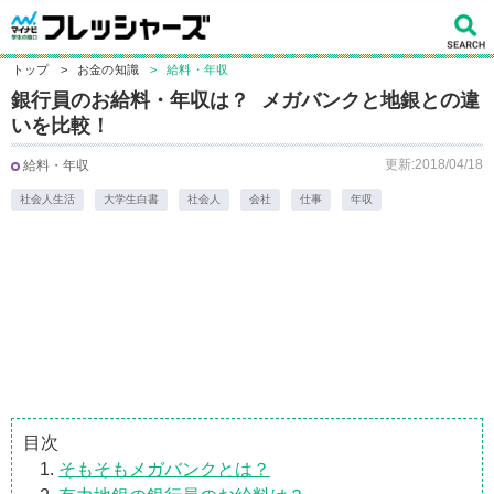
トップ
>
お金の知識
>
給料・年収
銀行員のお給料・年収は？ メガバンクと地銀との違
いを比較！
更新:2018/04/18
給料・年収
社会人生活
大学生白書
社会人
会社
仕事
年収
目次
そもそもメガバンクとは？