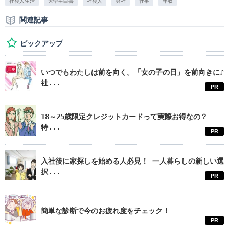
社会人生活
大学生白書
社会人
会社
仕事
年収
関連記事
ピックアップ
いつでもわたしは前を向く。「女の子の日」を前向きに♪
社...
PR
18～25歳限定クレジットカードって実際お得なの？
特...
PR
入社後に家探しを始める人必見！ 一人暮らしの新しい選
択...
PR
簡単な診断で今のお疲れ度をチェック！
PR