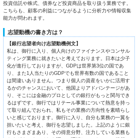
投資信託や株式、債券など投資商品を取り扱う業務です。
こちらも、顧客の利益につながるように分析力や情報収集
能力が問われます。
志望動機の書き方は？
【銀行志望者向け志望動機例文】
私は、御行に入り、個人向けのファイナンスやコンサル
ティング業務に就きたいと考えております。日本は少子
化が進行しておりますが、GDPは世界第3位の国であ
り、また1人当たりのGDPでも世界有数の国であること
は間違いありません。つまり個人の資産をいかに活用す
るかのチャンスにおいて、他国よりアドバンテージがあ
り、そこには金融のプロとしての銀行がもっと関与でき
るはずです。御行ではリテール事業について熱意を持っ
て取り組んでおられ、私もその業務の方向性を素晴らし
いと感じております。御行に入り、自分も業務の一翼を
担いたいと考え、御行を志望しました。上記のように銀
行もさまざまあり、その得意分野、注力している業務も