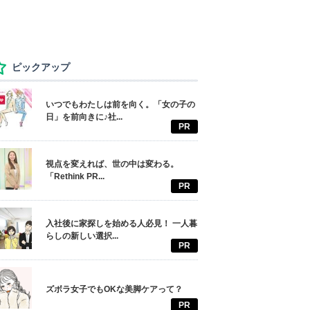
ピックアップ
いつでもわたしは前を向く。「女の子の
日」を前向きに♪社...
PR
視点を変えれば、世の中は変わる。
「Rethink PR...
PR
入社後に家探しを始める人必見！ 一人暮
らしの新しい選択...
PR
ズボラ女子でもOKな美脚ケアって？
PR