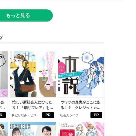
もっと見る
ツ
社会
忙しい新社会人にぴった
ウワサの真実がここにあ
グ選
り！ 「朝リフレア」をは
る！？ クレジットカー
じめよう。しっかりニオ
ドの都市伝説
R
PR
PR
身だしなみ・ビジネ
社会人ライフ
イケアして24時間快適。
スアイテム