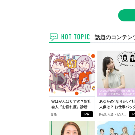
話題のコンテン
実はがんばりすぎ？新社
あなたの“なりたい”
会人『お疲れ度』診断
人像は？ お仕事バッ
びから始める新生活
PR
P
診断
身だしなみ・ビジネ
スアイテム