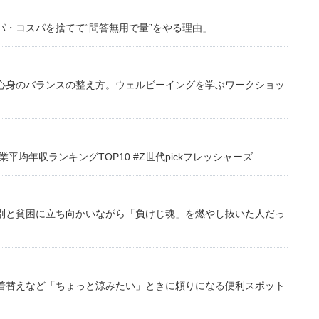
・コスパを捨てて“問答無用で量”をやる理由」
心身のバランスの整え方。ウェルビーイングを学ぶワークショッ
均年収ランキングTOP10 #Z世代pickフレッシャーズ
別と貧困に立ち向かいながら「負けじ魂」を燃やし抜いた人だっ
着替えなど「ちょっと涼みたい」ときに頼りになる便利スポット