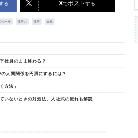
X
ポスト
する
で
する
のルール
仕事力
仕事
会社
平社員のまま終わる？
での人間関係を円滑にするには？
く方法」
ていないときの対処法、入社式の流れも解説