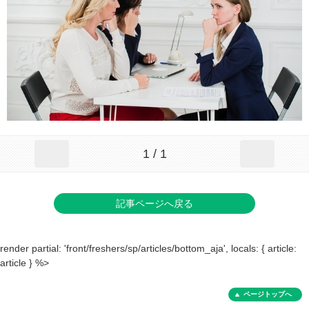
1 / 1
記事ページへ戻る
render partial: 'front/freshers/sp/articles/bottom_aja', locals: { article:
article } %>
ページトップへ