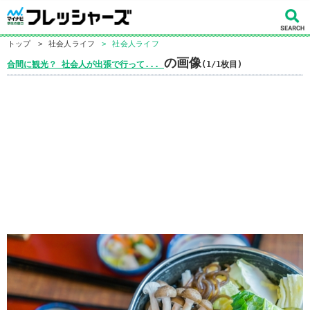
トップ
>
社会人ライフ
>
社会人ライフ
の画像
合間に観光？ 社会人が出張で行って...
(1/1枚目)