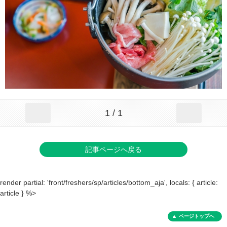
1 / 1
記事ページへ戻る
render partial: 'front/freshers/sp/articles/bottom_aja', locals: { article:
article } %>
ページトップへ