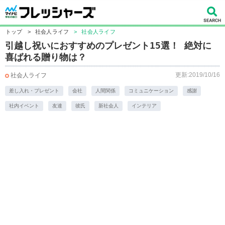
トップ
>
社会人ライフ
>
社会人ライフ
引越し祝いにおすすめのプレゼント15選！ 絶対に
喜ばれる贈り物は？
更新:2019/10/16
社会人ライフ
差し入れ・プレゼント
会社
人間関係
コミュニケーション
感謝
社内イベント
友達
彼氏
新社会人
インテリア