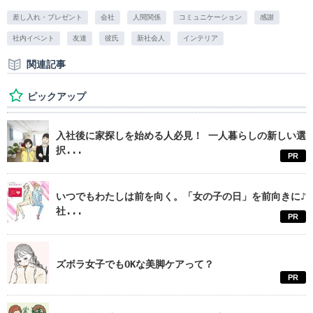
差し入れ・プレゼント
会社
人間関係
コミュニケーション
感謝
社内イベント
友達
彼氏
新社会人
インテリア
関連記事
ピックアップ
入社後に家探しを始める人必見！ 一人暮らしの新しい選
択...
PR
いつでもわたしは前を向く。「女の子の日」を前向きに♪
社...
PR
ズボラ女子でもOKな美脚ケアって？
PR