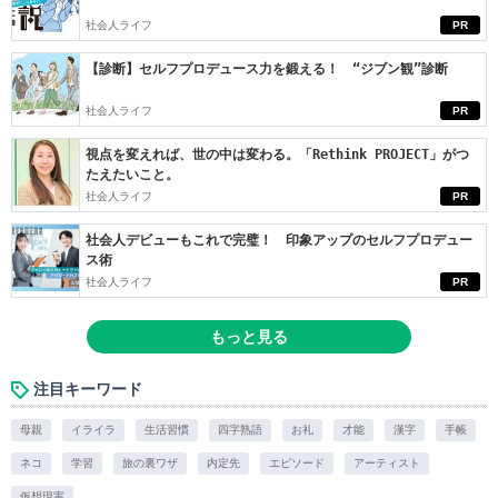
社会人ライフ
PR
【診断】セルフプロデュース力を鍛える！ “ジブン観”診断
社会人ライフ
PR
視点を変えれば、世の中は変わる。「Rethink PROJECT」がつ
たえたいこと。
社会人ライフ
PR
社会人デビューもこれで完璧！ 印象アップのセルフプロデュー
ス術
社会人ライフ
PR
もっと見る
注目キーワード
母親
イライラ
生活習慣
四字熟語
お礼
才能
漢字
手帳
ネコ
学習
旅の裏ワザ
内定先
エピソード
アーティスト
仮想現実