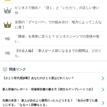
ビジネスで頻出！ 「頂く」と「いただく」の正しい使い
分...
全国の「グーとパー」での組み分け、地方によってこんな
に違う
「閾値」を簡単に言うと？ ビジネスシーンでの意味や使
4位
い...
【社会人編】「新人が一人前になるまでの期間は、どのく
5位
ら...
関連リンク
【さとり世代度診断】あなたのさとり度はどれくらい？
新人研修のレポート・研修報告書の書き方【例文＆テンプレートつき】
先輩の本音！ 新人が自分より優秀だったらどうする？ 「自分が育てた感
じにする」「なるべく距離をとる」