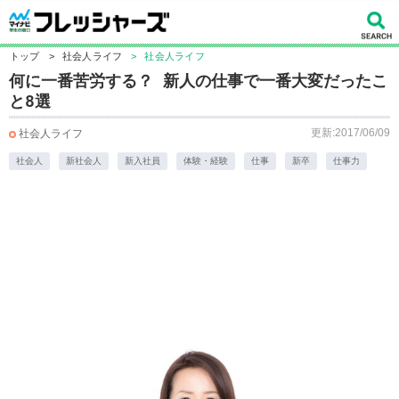
トップ
>
社会人ライフ
>
社会人ライフ
何に一番苦労する？ 新人の仕事で一番大変だったこ
と8選
更新:2017/06/09
社会人ライフ
社会人
新社会人
新入社員
体験・経験
仕事
新卒
仕事力