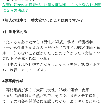
先輩に好かれる可愛がられ新人度診断！ もっと愛され後輩
になる方法は？
■新人の仕事で一番大変だったことは何ですか？
●仕事を覚える
・たくさんあったから（男性／33歳／機械・精密機器）
・一から仕事を覚えなきゃだから（男性／30歳／運輸・倉
庫）・知らないことばかりだったので辛かった（女性／23
歳以上／金属・鉄鋼・化学）
・仕事の流れを把握できなかったから（男性／30歳／ホテ
ル・旅行・アミューズメント）
●議事録作成
・専門用語が多くて大変（女性／26歳／運輸・倉庫）
・最初の議事録が全然だめで、その後、音声メモで録音し
て、その内容を関係者に確認しながら、ようやくまともに