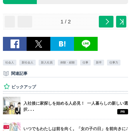
1 / 2
社会人
新社会人
新入社員
体験・経験
仕事
新卒
仕事力
関連記事
ピックアップ
入社後に家探しを始める人必見！ 一人暮らしの新しい選
択...
PR
いつでもわたしは前を向く。「女の子の日」を前向きに♪