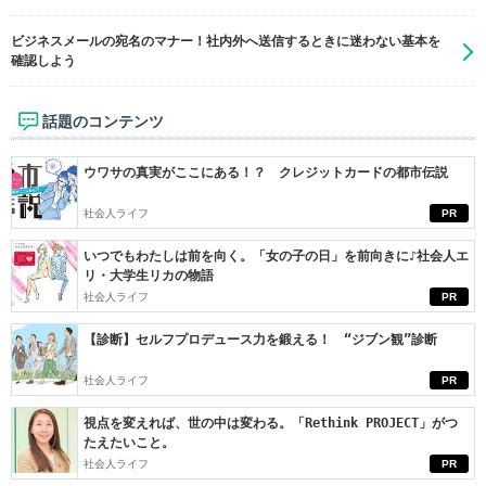
ビジネスメールの宛名のマナー！社内外へ送信するときに迷わない基本を
確認しよう
話題のコンテンツ
ウワサの真実がここにある！？ クレジットカードの都市伝説
社会人ライフ
PR
いつでもわたしは前を向く。「女の子の日」を前向きに♪社会人エ
リ・大学生リカの物語
社会人ライフ
PR
【診断】セルフプロデュース力を鍛える！ “ジブン観”診断
社会人ライフ
PR
視点を変えれば、世の中は変わる。「Rethink PROJECT」がつ
たえたいこと。
社会人ライフ
PR