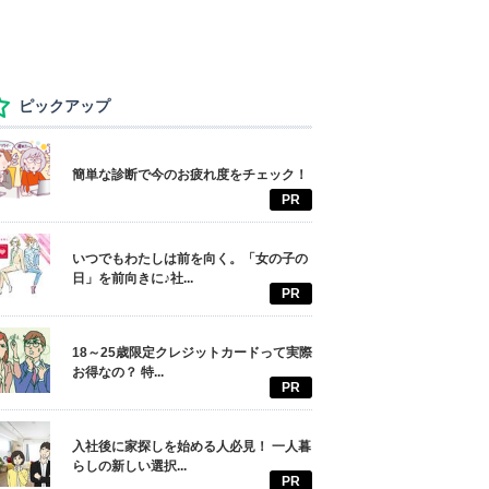
ピックアップ
簡単な診断で今のお疲れ度をチェック！
PR
いつでもわたしは前を向く。「女の子の
日」を前向きに♪社...
PR
18～25歳限定クレジットカードって実際
お得なの？ 特...
PR
入社後に家探しを始める人必見！ 一人暮
らしの新しい選択...
PR