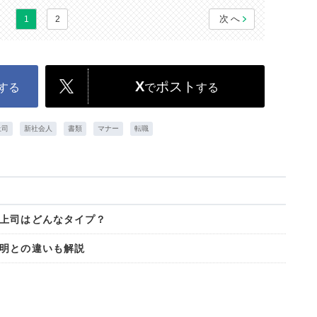
次へ
1
2
X
ポスト
する
で
する
上司
新社会人
書類
マナー
転職
上司はどんなタイプ？
明との違いも解説