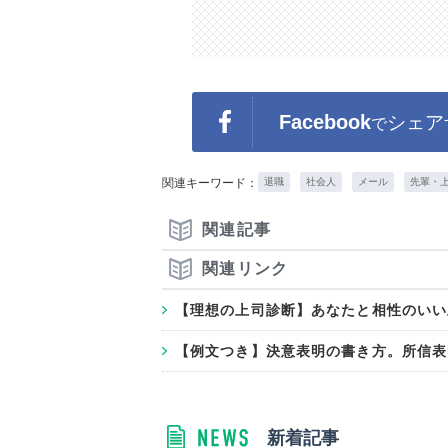
Facebook
シェア
で
関連キーワード：
退職
社会人
メール
先輩・
関連記事
関連リンク
【理想の上司診断】あなたと相性のいい
【例文つき】決意表明の書き方。所信表
新着記事