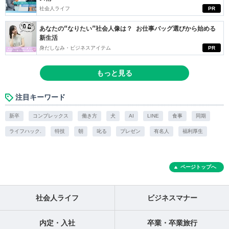
社会人ライフ
PR
あなたの“なりたい”社会人像は？ お仕事バッグ選びから始める
新生活
身だしなみ・ビジネスアイテム
PR
もっと見る
注目キーワード
新卒
コンプレックス
働き方
犬
AI
LINE
食事
同期
ライフハック.
特技
朝
叱る
プレゼン
有名人
福利厚生
ページトップへ
社会人ライフ
ビジネスマナー
内定・入社
卒業・卒業旅行