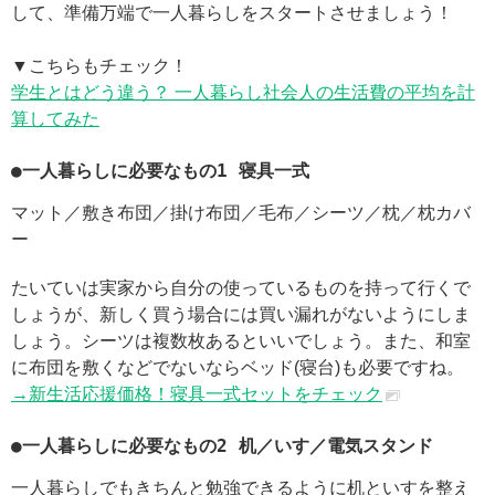
して、準備万端で一人暮らしをスタートさせましょう！
▼こちらもチェック！
学生とはどう違う？ 一人暮らし社会人の生活費の平均を計
算してみた
●一人暮らしに必要なもの1 寝具一式
マット／敷き布団／掛け布団／毛布／シーツ／枕／枕カバ
ー
たいていは実家から自分の使っているものを持って行くで
しょうが、新しく買う場合には買い漏れがないようにしま
しょう。シーツは複数枚あるといいでしょう。また、和室
に布団を敷くなどでないならベッド(寝台)も必要ですね。
→新生活応援価格！寝具一式セットをチェック
●一人暮らしに必要なもの2 机／いす／電気スタンド
一人暮らしでもきちんと勉強できるように机といすを整え