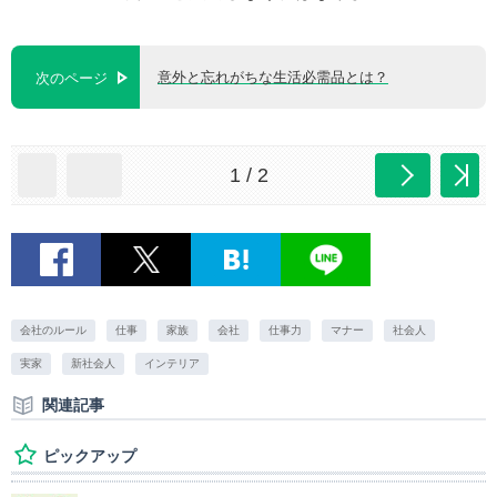
意外と忘れがちな生活必需品とは？
次のページ
1 / 2
会社のルール
仕事
家族
会社
仕事力
マナー
社会人
実家
新社会人
インテリア
関連記事
ピックアップ