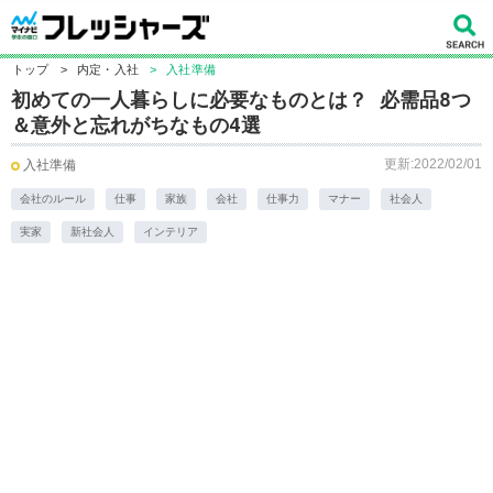
トップ
>
内定・入社
>
入社準備
初めての一人暮らしに必要なものとは？ 必需品8つ
＆意外と忘れがちなもの4選
更新:2022/02/01
入社準備
会社のルール
仕事
家族
会社
仕事力
マナー
社会人
実家
新社会人
インテリア