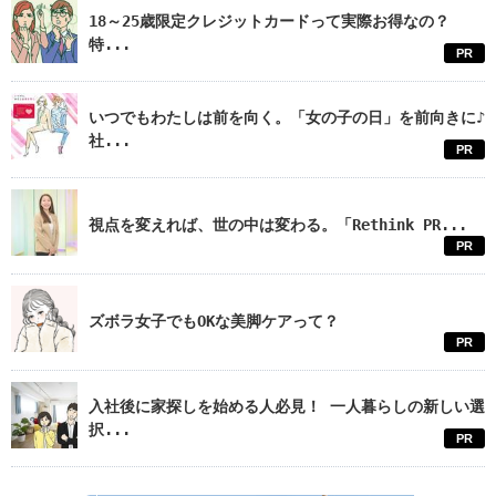
18～25歳限定クレジットカードって実際お得なの？
特...
PR
いつでもわたしは前を向く。「女の子の日」を前向きに♪
社...
PR
視点を変えれば、世の中は変わる。「Rethink PR...
PR
ズボラ女子でもOKな美脚ケアって？
PR
入社後に家探しを始める人必見！ 一人暮らしの新しい選
択...
PR