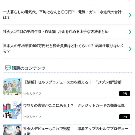
一人暮らしの電気代、平均はなんと〇〇円?! 電気・ガス・水道代の合計
は？
社会人1年目の平均年収・貯金額 お金を貯める上手な方法まとめ
日本人の平均年収400万円だと税金負担はどれくらい!? 結局手取りはいく
ら？
話題のコンテンツ
【診断】セルフプロデュース力を鍛える！ “ジブン観”診断
社会人ライフ
PR
ウワサの真実がここにある！？ クレジットカードの都市伝説
社会人ライフ
PR
社会人デビューもこれで完璧！ 印象アップのセルフプロデュー
ス術