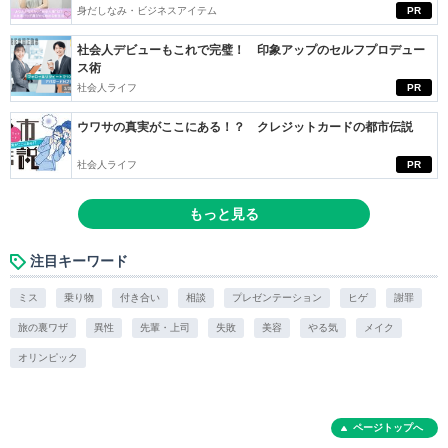
身だしなみ・ビジネスアイテム
PR
社会人デビューもこれで完璧！ 印象アップのセルフプロデュー
ス術
社会人ライフ
PR
ウワサの真実がここにある！？ クレジットカードの都市伝説
社会人ライフ
PR
もっと見る
注目キーワード
ミス
乗り物
付き合い
相談
プレゼンテーション
ヒゲ
謝罪
旅の裏ワザ
異性
先輩・上司
失敗
美容
やる気
メイク
オリンピック
ページトップへ