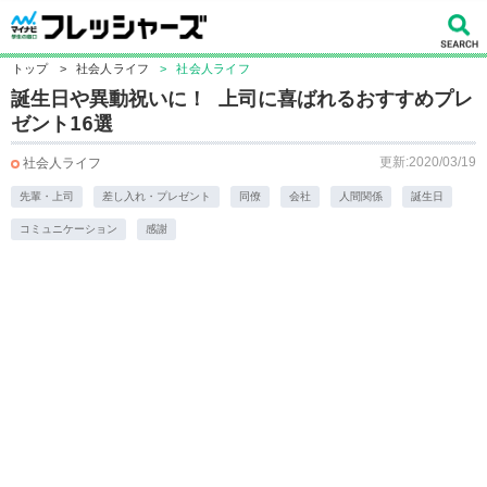
トップ
>
社会人ライフ
>
社会人ライフ
誕生日や異動祝いに！ 上司に喜ばれるおすすめプレ
ゼント16選
更新:2020/03/19
社会人ライフ
先輩・上司
差し入れ・プレゼント
同僚
会社
人間関係
誕生日
コミュニケーション
感謝