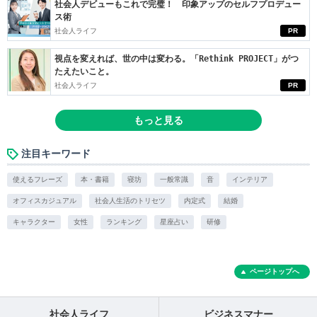
社会人デビューもこれで完璧！ 印象アップのセルフプロデュー
ス術
社会人ライフ
PR
視点を変えれば、世の中は変わる。「Rethink PROJECT」がつ
たえたいこと。
社会人ライフ
PR
もっと見る
注目キーワード
使えるフレーズ
本・書籍
寝坊
一般常識
音
インテリア
オフィスカジュアル
社会人生活のトリセツ
内定式
結婚
キャラクター
女性
ランキング
星座占い
研修
ページトップへ
社会人ライフ
ビジネスマナー