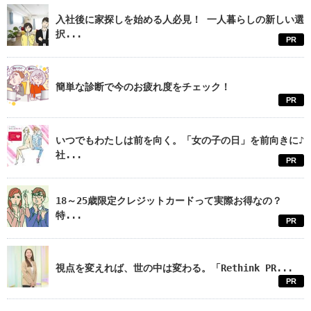
入社後に家探しを始める人必見！ 一人暮らしの新しい選
択...
PR
簡単な診断で今のお疲れ度をチェック！
PR
いつでもわたしは前を向く。「女の子の日」を前向きに♪
社...
PR
18～25歳限定クレジットカードって実際お得なの？
特...
PR
視点を変えれば、世の中は変わる。「Rethink PR...
PR