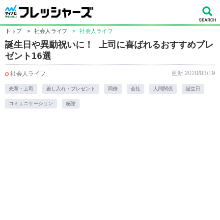
トップ
>
社会人ライフ
>
社会人ライフ
誕生日や異動祝いに！ 上司に喜ばれるおすすめプレ
ゼント16選
更新:2020/03/19
社会人ライフ
先輩・上司
差し入れ・プレゼント
同僚
会社
人間関係
誕生日
コミュニケーション
感謝