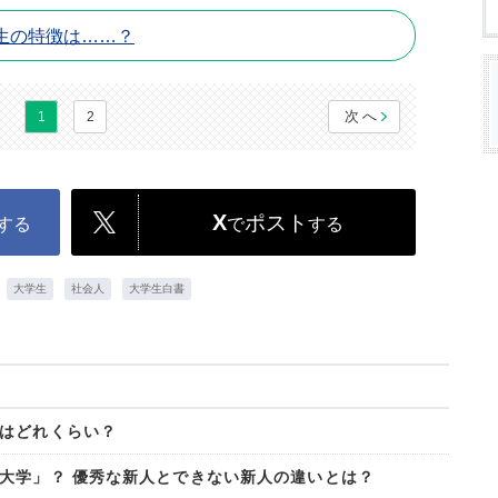
生の特徴は……？
次へ
1
2
X
ポスト
する
で
する
大学生
社会人
大学生白書
はどれくらい？
大学」？ 優秀な新人とできない新人の違いとは？