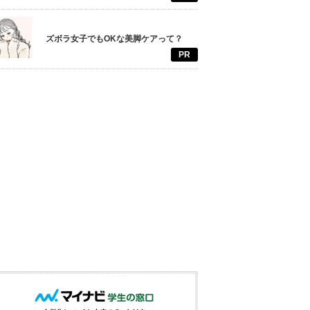
ズボラ女子でもOKな美脚ケアって？
PR