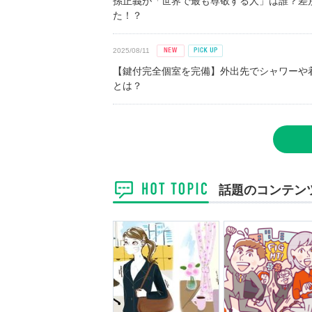
孫正義が「世界で最も尊敬する人」は誰？差
た！？
2025/08/11
【鍵付完全個室を完備】外出先でシャワーや
とは？
話題のコンテン