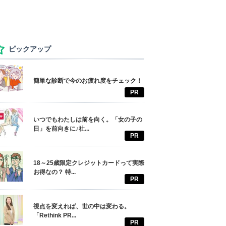
ピックアップ
簡単な診断で今のお疲れ度をチェック！
PR
いつでもわたしは前を向く。「女の子の
日」を前向きに♪社...
PR
18～25歳限定クレジットカードって実際
お得なの？ 特...
PR
視点を変えれば、世の中は変わる。
「Rethink PR...
PR