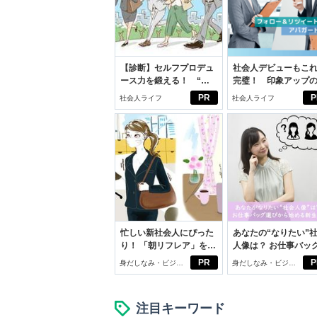
【診断】セルフプロデュ
社会人デビューもこ
ース力を鍛える！ “ジ
完璧！ 印象アップ
ブン観”診断
ルフプロデュース術
PR
P
社会人ライフ
社会人ライフ
忙しい新社会人にぴった
あなたの“なりたい”
り！ 「朝リフレア」をは
人像は？ お仕事バッ
じめよう。しっかりニオ
びから始める新生活
PR
P
身だしなみ・ビジネ
身だしなみ・ビジネ
イケアして24時間快適。
スアイテム
スアイテム
注目キーワード