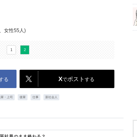
、女性55人)
1
2
X
ポスト
する
で
する
先輩・上司
後輩
仕事
新社会人
平社員のまま終わる？