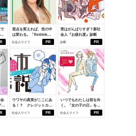
れで
視点を変えれば、世の中
実はがんばりすぎ？新社
のセ
は変わる。「Rethink
会人『お疲れ度』診断
PROJECT」がつたえた
R
PR
PR
社会人ライフ
診断
いこと。
社会
ウワサの真実がここにあ
いつでもわたしは前を向
グ選
る！？ クレジットカー
く。「女の子の日」を前
ドの都市伝説
向きに♪社会人エリ・大
R
PR
PR
社会人ライフ
社会人ライフ
学生リカの物語