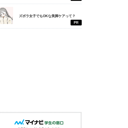
ズボラ女子でもOKな美脚ケアって？
PR