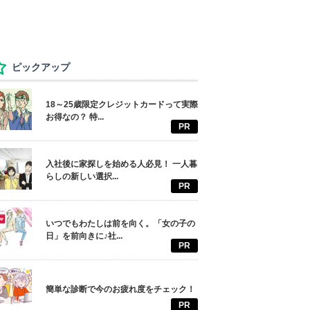
ピックアップ
18～25歳限定クレジットカードって実際
お得なの？ 特...
PR
入社後に家探しを始める人必見！ 一人暮
らしの新しい選択...
PR
いつでもわたしは前を向く。「女の子の
日」を前向きに♪社...
PR
簡単な診断で今のお疲れ度をチェック！
PR