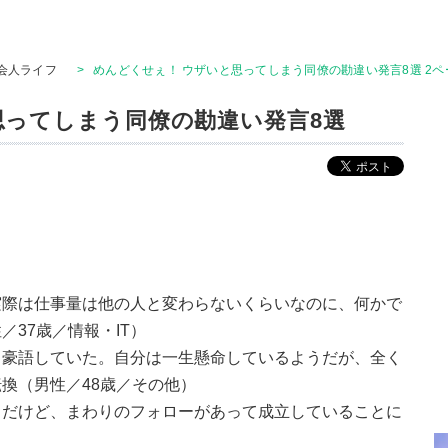
会人ライフ
>
めんどくせぇ！ ウザいと思ってしまう同僚の勘違い発言8選 2ペ
思ってしまう同僚の勘違い発言8選
実際は仕事量は他の人と変わらないくらいなのに、何かで
37歳／情報・IT）
と豪語していた。自分は一生懸命しているようだが、全く
換（男性／48歳／その他）
うだけど、まわりのフォローがあって成立していることに
）