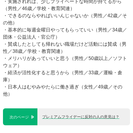
・実施されれば、少しプライベートな時間が持てるから
（男性／46歳／学校・教育関連）
・できるのならやればいいんじゃないか（男性／42歳／そ
の他）
・基本的に毎週金曜日やってもらっていい（男性／34歳／
団体・公益法人・官公庁）
・賛成したとしても帰れない職場だけど活動には賛成（男
性／38歳／学校・教育関連）
・メリハリがあっていいと思う（男性／50歳以上／ソフト
ウェア）
・経済が活性化すると思うから（男性／33歳／運輸・倉
庫）
・日本人はむやみやたらに働き過ぎ（女性／49歳／その
他）
プレミアムフライデーに反対の人の意見は？
次のページ