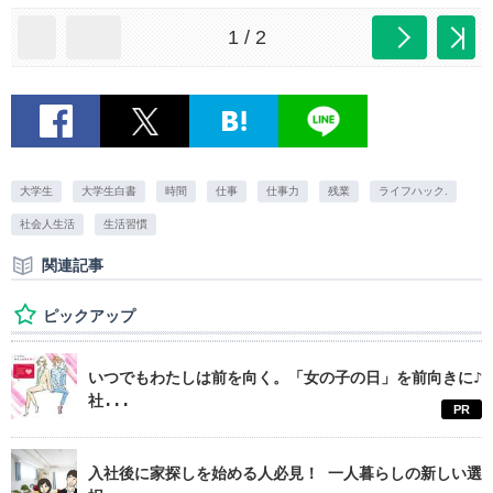
1 / 2
大学生
大学生白書
時間
仕事
仕事力
残業
ライフハック.
社会人生活
生活習慣
関連記事
ピックアップ
いつでもわたしは前を向く。「女の子の日」を前向きに♪
社...
PR
入社後に家探しを始める人必見！ 一人暮らしの新しい選