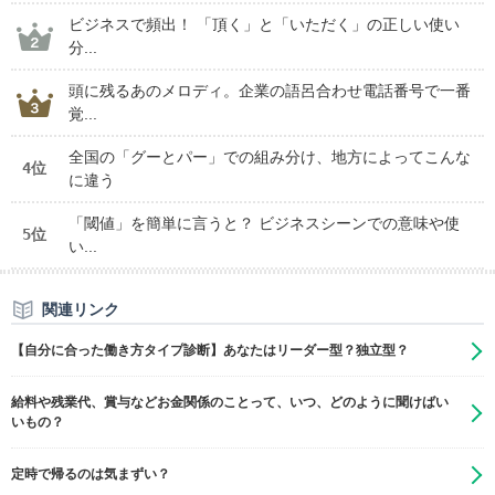
ビジネスで頻出！ 「頂く」と「いただく」の正しい使い
分...
頭に残るあのメロディ。企業の語呂合わせ電話番号で一番
覚...
全国の「グーとパー」での組み分け、地方によってこんな
4位
に違う
「閾値」を簡単に言うと？ ビジネスシーンでの意味や使
5位
い...
関連リンク
【自分に合った働き方タイプ診断】あなたはリーダー型？独立型？
給料や残業代、賞与などお金関係のことって、いつ、どのように聞けばい
いもの？
定時で帰るのは気まずい？