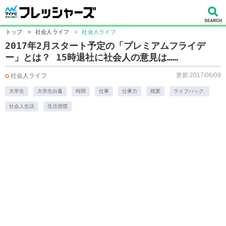
トップ
>
社会人ライフ
>
社会人ライフ
2017年2月スタート予定の「プレミアムフライデ
ー」とは？ 15時退社に社会人の意見は……
更新:2017/06/09
社会人ライフ
大学生
大学生白書
時間
仕事
仕事力
残業
ライフハック.
社会人生活
生活習慣