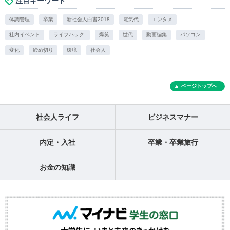
注目キーワード
体調管理
卒業
新社会人白書2018
電気代
エンタメ
社内イベント
ライフハック.
爆笑
世代
動画編集
パソコン
変化
締め切り
環境
社会人
ページトップへ
社会人ライフ
ビジネスマナー
内定・入社
卒業・卒業旅行
お金の知識