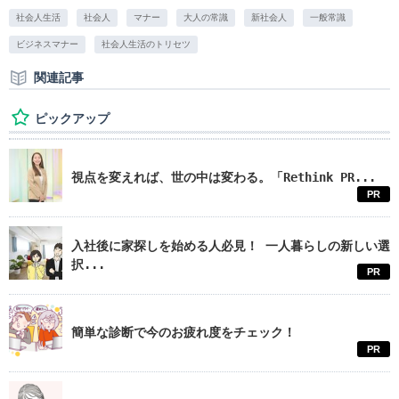
社会人生活
社会人
マナー
大人の常識
新社会人
一般常識
ビジネスマナー
社会人生活のトリセツ
関連記事
ピックアップ
視点を変えれば、世の中は変わる。「Rethink PR...
PR
入社後に家探しを始める人必見！ 一人暮らしの新しい選
択...
PR
簡単な診断で今のお疲れ度をチェック！
PR