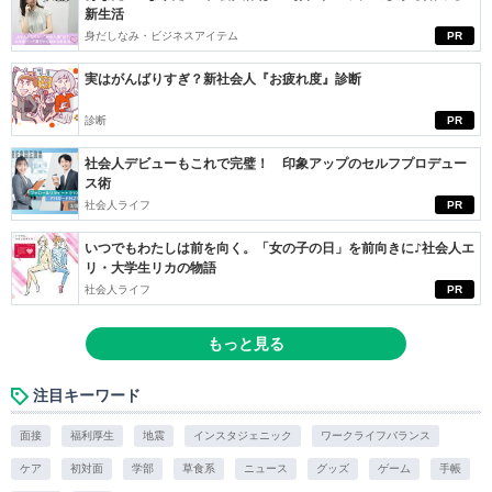
新生活
身だしなみ・ビジネスアイテム
PR
実はがんばりすぎ？新社会人『お疲れ度』診断
診断
PR
社会人デビューもこれで完璧！ 印象アップのセルフプロデュー
ス術
社会人ライフ
PR
いつでもわたしは前を向く。「女の子の日」を前向きに♪社会人エ
リ・大学生リカの物語
社会人ライフ
PR
もっと見る
注目キーワード
面接
福利厚生
地震
インスタジェニック
ワークライフバランス
ケア
初対面
学部
草食系
ニュース
グッズ
ゲーム
手帳