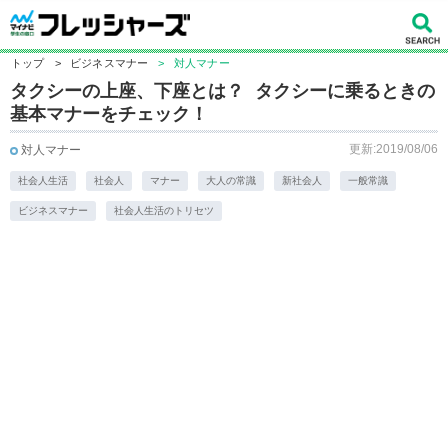
トップ
>
ビジネスマナー
>
対人マナー
タクシーの上座、下座とは？ タクシーに乗るときの
基本マナーをチェック！
更新:2019/08/06
対人マナー
社会人生活
社会人
マナー
大人の常識
新社会人
一般常識
ビジネスマナー
社会人生活のトリセツ