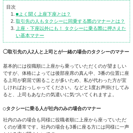
目次
■よく聞く上座下座とは？
取引先の人もタクシーに同乗する際のマナーとは？
上座・下座以外にも！ タクシーに乗る際に押さえた
い基本マナー
◯取引先の人
2人と上司とが一緒の場合のタクシーのマナー
基本的には役職順に上座から乗っていただくのが望ましい
ですが、体格によっては後部座席の真ん中、3番の位置に座
る上司が窮屈で困ることが多いため、私が代わった方が宜
しければおっしゃってください。などと1度お声掛けしてみ
ると、上司もあなたの気遣いに気づいてくれますよ。
◯タクシーに乗る人が社内のみの場合のマナー
社内のみの場合も同様に役職者順に上座から座っていただ
くのが通常です。社内の場合も3番に座る方には同様に一声