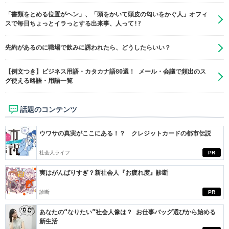
「書類をとめる位置がヘン」、「頭をかいて頭皮の匂いをかぐ人」オフィ
スで毎日ちょっとイラっとする出来事、人って!?
先約があるのに職場で飲みに誘われたら、どうしたらいい？
【例文つき】ビジネス用語・カタカナ語80選！ メール・会議で頻出のス
グ使える略語・用語一覧
話題のコンテンツ
ウワサの真実がここにある！？ クレジットカードの都市伝説
社会人ライフ
PR
実はがんばりすぎ？新社会人『お疲れ度』診断
診断
PR
あなたの“なりたい”社会人像は？ お仕事バッグ選びから始める
新生活