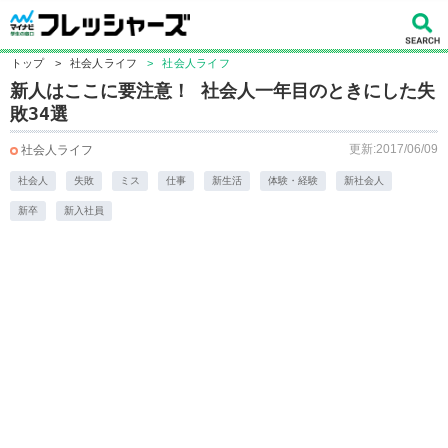
トップ
>
社会人ライフ
>
社会人ライフ
新人はここに要注意！ 社会人一年目のときにした失
敗34選
更新:2017/06/09
社会人ライフ
社会人
失敗
ミス
仕事
新生活
体験・経験
新社会人
新卒
新入社員