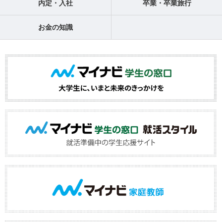
内定・入社
卒業・卒業旅行
お金の知識