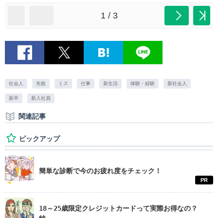
1 / 3
社会人
失敗
ミス
仕事
新生活
体験・経験
新社会人
新卒
新入社員
関連記事
ピックアップ
簡単な診断で今のお疲れ度をチェック！
PR
18～25歳限定クレジットカードって実際お得なの？