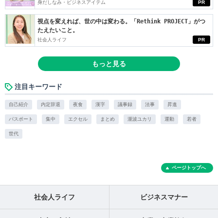
身だしなみ・ビジネスアイテム
PR
視点を変えれば、世の中は変わる。「Rethink PROJECT」がつ
たえたいこと。
社会人ライフ
PR
もっと見る
注目キーワード
自己紹介
内定辞退
夜食
漢字
議事録
法事
昇進
パスポート
集中
エクセル
まとめ
瀧波ユカリ
運動
若者
世代
ページトップへ
社会人ライフ
ビジネスマナー