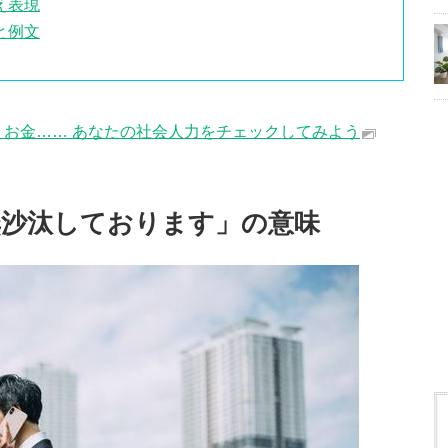
え表現
と例文
、お金…… あなたの社会人力をチェックしてみよう
無沙汰しております」の意味