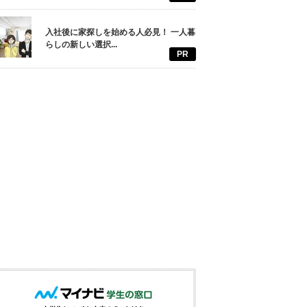
入社後に家探しを始める人必見！ 一人暮
らしの新しい選択...
PR