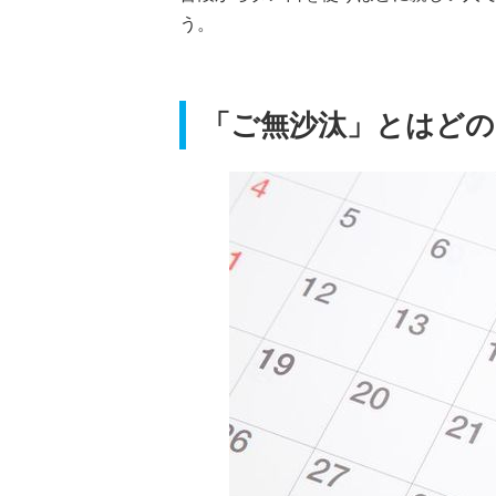
う。
「ご無沙汰」とはどの