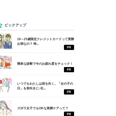
ピックアップ
18～25歳限定クレジットカードって実際
お得なの？ 特...
PR
簡単な診断で今のお疲れ度をチェック！
PR
いつでもわたしは前を向く。「女の子の
日」を前向きに♪社...
PR
ズボラ女子でもOKな美脚ケアって？
PR