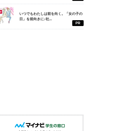
いつでもわたしは前を向く。「女の子の
日」を前向きに♪社...
PR