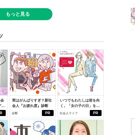
もっと見る
ツ
社会
実はがんばりすぎ？新社
いつでもわたしは前を向
グ選
会人『お疲れ度』診断
く。「女の子の日」を前
向きに♪社会人エリ・大
R
PR
PR
診断
社会人ライフ
学生リカの物語