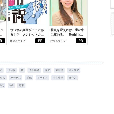
デュ
ウワサの真実がここにあ
視点を変えれば、世の中
ジ
る！？ クレジットカー
は変わる。「Rethink
ドの都市伝説
PROJECT」がつたえた
R
PR
PR
社会人ライフ
社会人ライフ
いこと。
化
はがき
歌
入社準備
同僚
乗り物
キャリア
会人
ボーナス
手紙
ドライブ
学生生活
出会い
気代
NG
電車