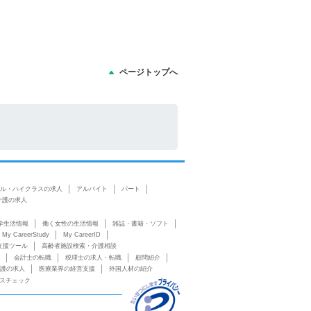
ページトップへ
】
ル・ハイクラスの求人
アルバイト
パート
介護の求人
学生活情報
働く女性の生活情報
雑誌・書籍・ソフト
My CareerStudy
My CareerID
支援ツール
高齢者施設検索・介護相談
会計士の転職
税理士の求人・転職
顧問紹介
護の求人
医療業界の経営支援
外国人材の紹介
スチェック