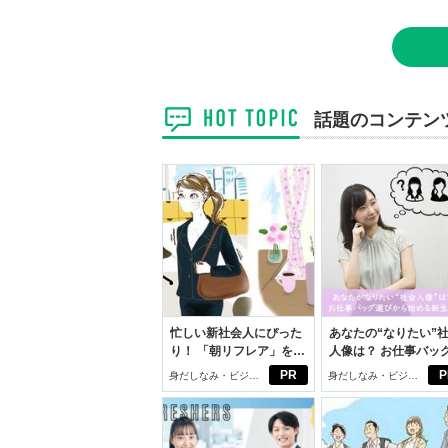
話題のコンテン
忙しい新社会人にぴった
あなたの“なりたい”
り！ 「朝リフレア」をは
人像は？ お仕事バッ
じめよう。しっかりニオ
びから始める新生活
PR
P
身だしなみ・ビジネ
身だしなみ・ビジネ
イケアして24時間快適。
スアイテム
スアイテム