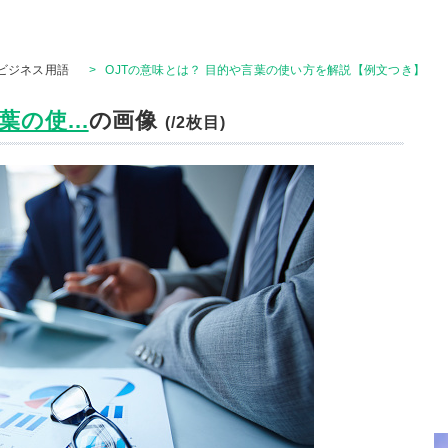
ビジネス用語
>
OJTの意味とは？ 目的や言葉の使い方を解説【例文つき】
の使...
の画像
(/2枚目)