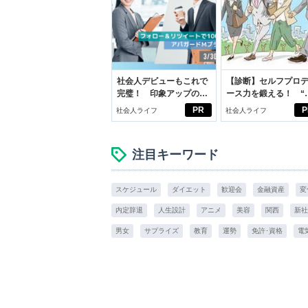
社会人デビューもこれで
【診断】セルフプロ
完璧！ 印象アップのセ
ース力を鍛える！ “
ルフプロデュース術
ブン観”診断
PR
P
社会人ライフ
社会人ライフ
注目キーワード
スケジュール
ダイエット
歓迎会
金融資産
変
内定辞退
人生設計
アニメ
美容
関西
新社
男女
サプライズ
教育
運勢
免許･資格
電