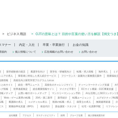
>
ビジネス用語
>
OJTの意味とは？ 目的や言葉の使い方を解説【例文つき
スマナー
内定・入社
卒業・卒業旅行
お金の知識
用規約
個人情報について
広告掲載のお問い合わせ
お問い合わせ
活
留学経験者の就活
看護学生向け
医学生・研修医向け
転職・求人情報
海外求人
ミド
シニアの求人
障害者に特化した求人紹介サービス
フリーランス・副業向け業務委託案件
医療福祉
進路情報
高校生向け探究学習プログラム Locus
まとめサイト
総合・専門ニュース
高校生のチャレンジサイト
ティーンマーケティング支援
大
ング情報
世界遺産検定
総合農業情報サイト
マイナビ子育て
ECサイト構築・D2C事業支援
情報メディア
お買い物サポートメディア
マンスリーマンション予約
AIを活用したSEOコンテンツ
Web・ゲーム業界の転職
20代・第二新卒
新卒紹介
転職エージェント
エグゼクティブ転職
転職
看護師の求人
コメディカル求人
医師の転職・求人
保育士の求人
無期雇用派遣
介
ビス
業務効率化支援（BPO）
発送代行
貸会議室・スタジオ
社宅・社員寮手配
リファレン
会社概要
アクセス
サスティナビリティ
採用
グループ企業
個人情報保護方針