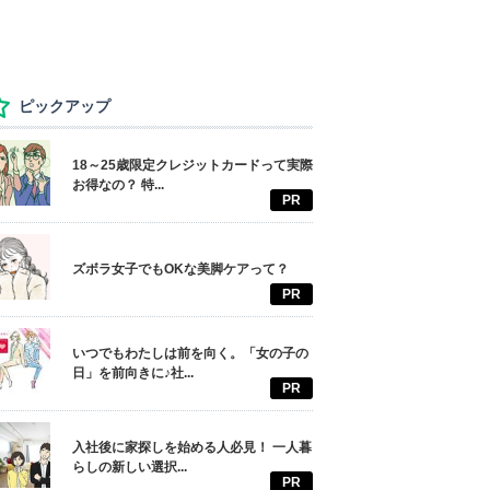
ピックアップ
18～25歳限定クレジットカードって実際
お得なの？ 特...
PR
ズボラ女子でもOKな美脚ケアって？
PR
いつでもわたしは前を向く。「女の子の
日」を前向きに♪社...
PR
入社後に家探しを始める人必見！ 一人暮
らしの新しい選択...
PR