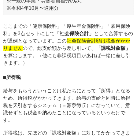
※一般の事業・労働者負担分のみ。
※令和4年10月〜適用分
ここまでの「健康保険料」「厚生年金保険料」「雇用保険
料」を3点セットにして
「社会保険合計」
として合算するの
が通例となっています。この
社会保険合計額は税金がかか
りません
ので、総支給額から差し引いて、
「課税対象額」
を算出します。（他にも非課税項目があれば一緒に差し引
きます。）
所得税
給与をもらうということは私たちにとって「所得」となる
ため、所得税がかかってきます。給与の支給と同時に所得
税を天引きするシステム（＝源泉徴収）になっていて、意
識せずとも税金を納めたことになっているというわけで
す。
所得税は、先ほどの「課税対象額」に対してかかってきま