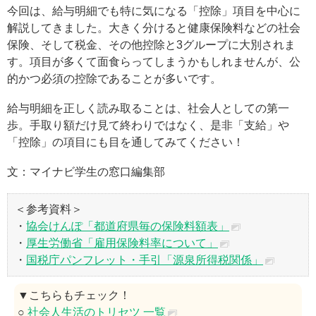
今回は、給与明細でも特に気になる「控除」項目を中心に
解説してきました。大きく分けると健康保険料などの社会
保険、そして税金、その他控除と3グループに大別されま
す。項目が多くて面食らってしまうかもしれませんが、公
的かつ必須の控除であることが多いです。
給与明細を正しく読み取ることは、社会人としての第一
歩。手取り額だけ見て終わりではなく、是非「支給」や
「控除」の項目にも目を通してみてください！
文：マイナビ学生の窓口編集部
＜参考資料＞
・
協会けんぽ「都道府県毎の保険料額表」
・
厚生労働省「雇用保険料率について」
・
国税庁パンフレット・手引「源泉所得税関係」
▼こちらもチェック！
○
社会人生活のトリセツ 一覧