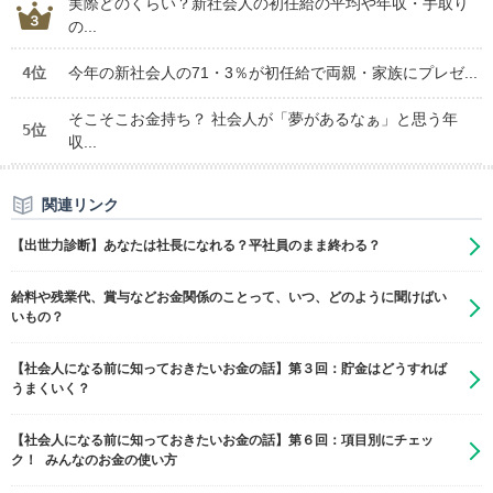
実際どのくらい？新社会人の初任給の平均や年収・手取り
の...
4位
今年の新社会人の71・3％が初任給で両親・家族にプレゼ...
そこそこお金持ち？ 社会人が「夢があるなぁ」と思う年
5位
収...
関連リンク
【出世力診断】あなたは社長になれる？平社員のまま終わる？
給料や残業代、賞与などお金関係のことって、いつ、どのように聞けばい
いもの？
【社会人になる前に知っておきたいお金の話】第３回：貯金はどうすれば
うまくいく？
【社会人になる前に知っておきたいお金の話】第６回：項目別にチェッ
ク！ みんなのお金の使い方