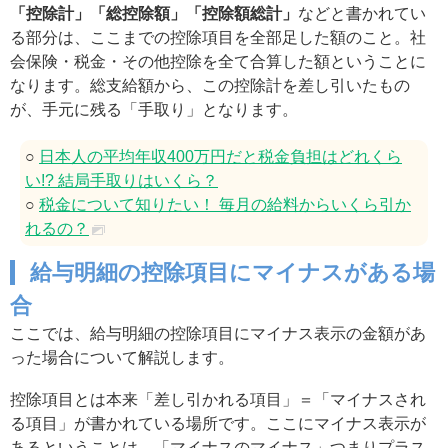
「控除計」「総控除額」「控除額総計」
などと書かれてい
る部分は、ここまでの控除項目を全部足した額のこと。社
会保険・税金・その他控除を全て合算した額ということに
なります。総支給額から、この控除計を差し引いたもの
が、手元に残る「手取り」となります。
○
日本人の平均年収400万円だと税金負担はどれくら
い!? 結局手取りはいくら？
○
税金について知りたい！ 毎月の給料からいくら引か
れるの？
給与明細の控除項目にマイナスがある場
合
ここでは、給与明細の控除項目にマイナス表示の金額があ
った場合について解説します。
控除項目とは本来「差し引かれる項目」＝「マイナスされ
る項目」が書かれている場所です。ここにマイナス表示が
あるということは、「マイナスのマイナス」つまりプラス