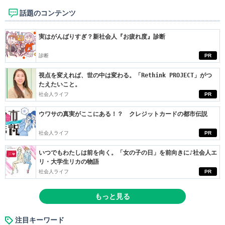
話題のコンテンツ
実はがんばりすぎ？新社会人『お疲れ度』診断
診断
PR
視点を変えれば、世の中は変わる。「Rethink PROJECT」がつ
たえたいこと。
社会人ライフ
PR
ウワサの真実がここにある！？ クレジットカードの都市伝説
社会人ライフ
PR
いつでもわたしは前を向く。「女の子の日」を前向きに♪社会人エ
リ・大学生リカの物語
社会人ライフ
PR
もっと見る
注目キーワード