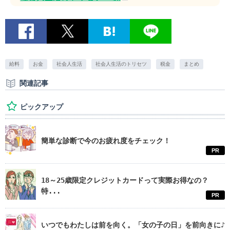
給料
お金
社会人生活
社会人生活のトリセツ
税金
まとめ
関連記事
ピックアップ
簡単な診断で今のお疲れ度をチェック！
PR
18～25歳限定クレジットカードって実際お得なの？
特...
PR
いつでもわたしは前を向く。「女の子の日」を前向きに♪