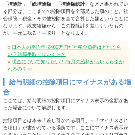
「控除計」「総控除額」「控除額総計」
などと書かれてい
る部分は、ここまでの控除項目を全部足した額のこと。社
会保険・税金・その他控除を全て合算した額ということに
なります。総支給額から、この控除計を差し引いたもの
が、手元に残る「手取り」となります。
○
日本人の平均年収400万円だと税金負担はどれくら
い!? 結局手取りはいくら？
○
税金について知りたい！ 毎月の給料からいくら引か
れるの？
給与明細の控除項目にマイナスがある場
合
ここでは、給与明細の控除項目にマイナス表示の金額があ
った場合について解説します。
控除項目とは本来「差し引かれる項目」＝「マイナスされ
る項目」が書かれている場所です。ここにマイナス表示が
あるということは、「マイナスのマイナス」つまりプラス