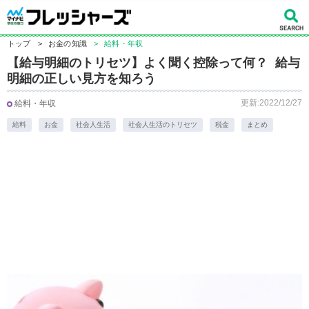
トップ
>
お金の知識
>
給料・年収
【給与明細のトリセツ】よく聞く控除って何？ 給与
明細の正しい見方を知ろう
更新:2022/12/27
給料・年収
給料
お金
社会人生活
社会人生活のトリセツ
税金
まとめ