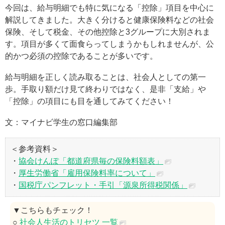
今回は、給与明細でも特に気になる「控除」項目を中心に
解説してきました。大きく分けると健康保険料などの社会
保険、そして税金、その他控除と3グループに大別されま
す。項目が多くて面食らってしまうかもしれませんが、公
的かつ必須の控除であることが多いです。
給与明細を正しく読み取ることは、社会人としての第一
歩。手取り額だけ見て終わりではなく、是非「支給」や
「控除」の項目にも目を通してみてください！
文：マイナビ学生の窓口編集部
＜参考資料＞
・
協会けんぽ「都道府県毎の保険料額表」
・
厚生労働省「雇用保険料率について」
・
国税庁パンフレット・手引「源泉所得税関係」
▼こちらもチェック！
○
社会人生活のトリセツ 一覧