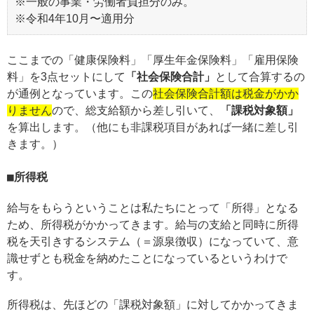
※一般の事業・労働者負担分のみ。
※令和4年10月〜適用分
ここまでの「健康保険料」「厚生年金保険料」「雇用保険
料」を3点セットにして
「社会保険合計」
として合算するの
が通例となっています。この
社会保険合計額は税金がかか
りません
ので、総支給額から差し引いて、
「課税対象額」
を算出します。（他にも非課税項目があれば一緒に差し引
きます。）
所得税
給与をもらうということは私たちにとって「所得」となる
ため、所得税がかかってきます。給与の支給と同時に所得
税を天引きするシステム（＝源泉徴収）になっていて、意
識せずとも税金を納めたことになっているというわけで
す。
所得税は、先ほどの「課税対象額」に対してかかってきま