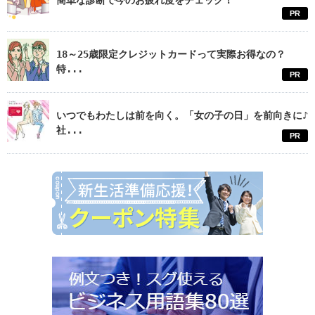
PR
18～25歳限定クレジットカードって実際お得なの？
特...
PR
いつでもわたしは前を向く。「女の子の日」を前向きに♪
社...
PR