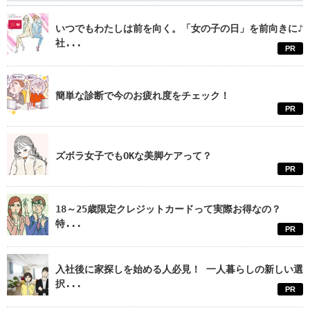
いつでもわたしは前を向く。「女の子の日」を前向きに♪
社...
PR
簡単な診断で今のお疲れ度をチェック！
PR
ズボラ女子でもOKな美脚ケアって？
PR
18～25歳限定クレジットカードって実際お得なの？
特...
PR
入社後に家探しを始める人必見！ 一人暮らしの新しい選
択...
PR