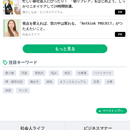
忙しい新社会人にぴったり！ 「朝リフレア」をはじめよう。しっ
かりニオイケアして24時間快適。
身だしなみ・ビジネスアイテム
PR
視点を変えれば、世の中は変わる。「Rethink PROJECT」がつ
たえたいこと。
社会人ライフ
PR
もっと見る
注目キーワード
乗り物
写真
電気代
悩み
発言
仕事運
ハートマーク
噂・都市伝説
働き方
病気
オフィスカジュアル
災害
仕事
休憩
マンガ
ページトップへ
社会人ライフ
ビジネスマナー